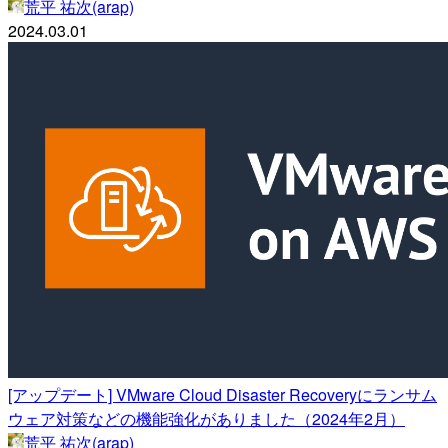
荒平 祐次(arap)
2024.03.01
[アップデート] VMware Cloud Disaster Recoveryにランサム
ウェア対策などの機能強化がありました（2024年2月）
荒平 祐次(arap)