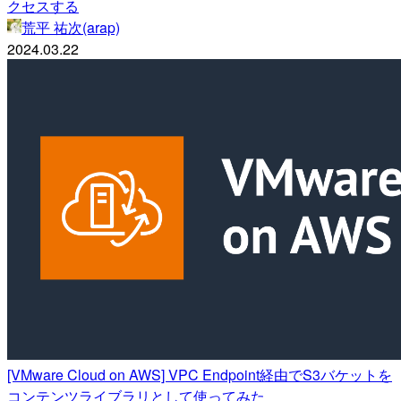
クセスする
荒平 祐次(arap)
2024.03.22
[VMware Cloud on AWS] VPC Endpoint経由でS3バケットを
コンテンツライブラリとして使ってみた