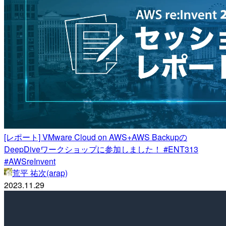
[レポート] VMware Cloud on AWS+AWS Backupの
DeepDiveワークショップに参加しました！ #ENT313
#AWSreInvent
荒平 祐次(arap)
2023.11.29