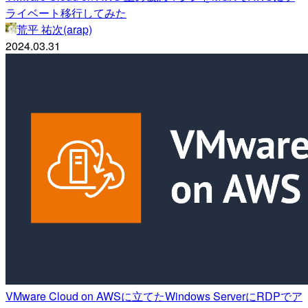
ライベート移行してみた
荒平 祐次(arap)
2024.03.31
VMware Cloud on AWSに立てたWindows ServerにRDPでア