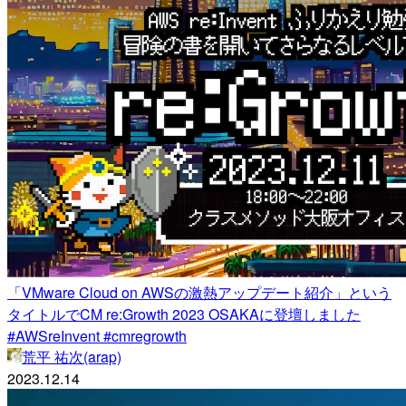
「VMware Cloud on AWSの激熱アップデート紹介」という
タイトルでCM re:Growth 2023 OSAKAに登壇しました
#AWSreInvent #cmregrowth
荒平 祐次(arap)
2023.12.14