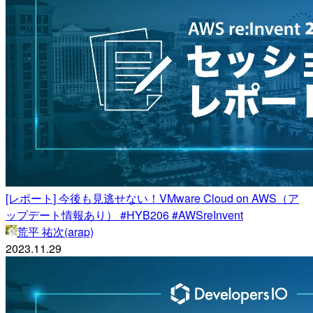
[レポート] 今後も見逃せない！VMware Cloud on AWS（ア
ップデート情報あり） #HYB206 #AWSreInvent
荒平 祐次(arap)
2023.11.29