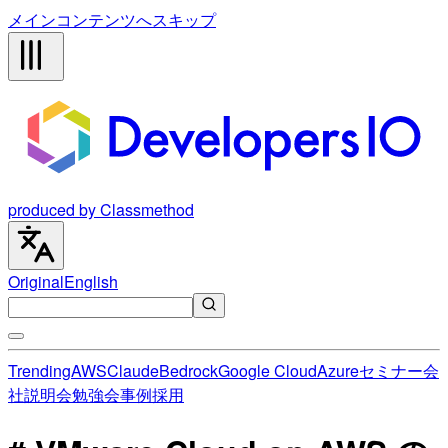
メインコンテンツへスキップ
produced by Classmethod
Original
English
Trending
AWS
Claude
Bedrock
Google Cloud
Azure
セミナー
会
社説明会
勉強会
事例
採用