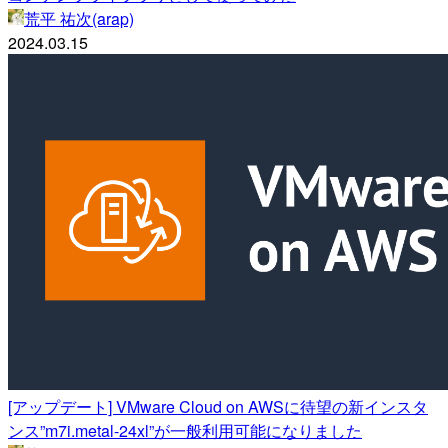
荒平 祐次(arap)
2024.03.15
[アップデート] VMware Cloud on AWSに待望の新インスタ
ンス”m7i.metal-24xl”が一般利用可能になりました