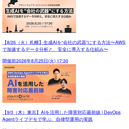
【8/25（火）札幌】生成AIを“会社の武器”にする方法〜AWS
で加速するデータ分析と、安全に導入する仕組み〜
開催前
2026年8月25日(火) 17:30
【9/3（木）東京】AIを活用した障害対応最前線 | DevOps
Agentライブデモで学ぶ、自律型運用の実践