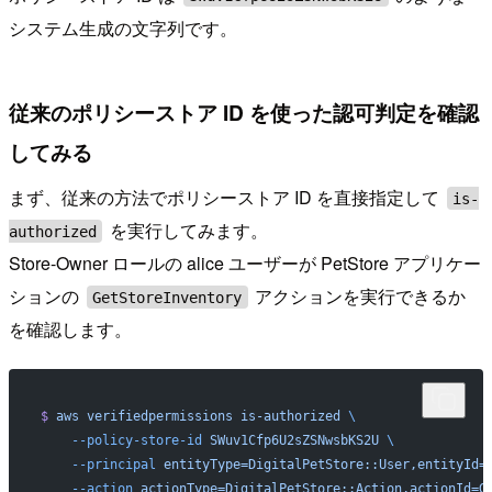
システム生成の文字列です。
従来のポリシーストア ID を使った認可判定を確認
してみる
まず、従来の方法でポリシーストア ID を直接指定して
is-
を実行してみます。
authorized
Store-Owner ロールの alice ユーザーが PetStore アプリケー
ションの
アクションを実行できるか
GetStoreInventory
を確認します。
$
 aws
 verifiedpermissions
 is-authorized
 \
    --policy-store-id
 SWuv1Cfp6U2sZSNwsbKS2U
 \
    --principal
 entityType=DigitalPetStore::User,entityId=
    --action
 actionType=DigitalPetStore::Action,actionId=G