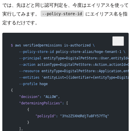
では、先ほどと同じ認可判定を、今度はエイリアスを使って
実行してみます。
にエイリアス名を指
--policy-store-id
定するだけです。
$
 aws
 verifiedpermissions
 is-authorized
 \
    --policy-store-id
 policy-store-alias/hoge-tenant-1
 \
    --principal
 entityType=DigitalPetStore::User,entityId=
    --action
 actionType=DigitalPetStore::Action,actionId=G
    --resource
 entityType=DigitalPetStore::Application,ent
    --entities
 'entityList=[{identifier={entityType=Digita
    --profile
 hoge
{
    "decision"
:
 "ALLOW",
    "determiningPolicies"
:
 [
        {
            "policyId"
:
 "3Yo2Z5XHdRdjTu8FY57fTq"
        }
    ],