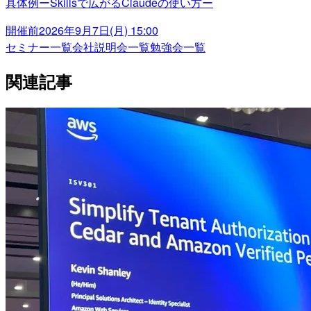
具体例ーSkillsで広がるClaudeの使い方ー
開催前
2026年9月7日(月) 15:00
セミナー一覧
会社説明会一覧
勉強会一覧
関連記事