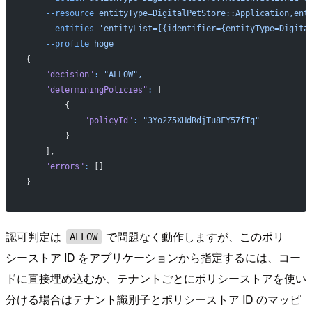
    --resource
 entityType=DigitalPetStore::Application,ent
    --entities
 'entityList=[{identifier={entityType=Digita
    --profile
 hoge
{
    "decision"
:
 "ALLOW",
    "determiningPolicies"
:
 [
        {
            "policyId"
:
 "3Yo2Z5XHdRdjTu8FY57fTq"
        }
    ],
    "errors"
:
 []
}
認可判定は
で問題なく動作しますが、このポリ
ALLOW
シーストア ID をアプリケーションから指定するには、コー
ドに直接埋め込むか、テナントごとにポリシーストアを使い
分ける場合はテナント識別子とポリシーストア ID のマッピ