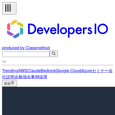
produced by Classmethod
Trending
AWS
Claude
Bedrock
Google Cloud
Azure
セミナー
会
社説明会
勉強会
事例
採用
目次