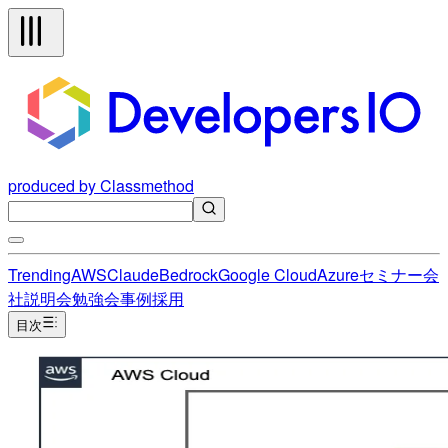
produced by Classmethod
Trending
AWS
Claude
Bedrock
Google Cloud
Azure
セミナー
会
社説明会
勉強会
事例
採用
目次