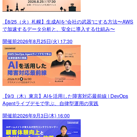
【8/25（火）札幌】生成AIを“会社の武器”にする方法〜AWS
で加速するデータ分析と、安全に導入する仕組み〜
開催前
2026年8月25日(火) 17:30
【9/3（木）東京】AIを活用した障害対応最前線 | DevOps
Agentライブデモで学ぶ、自律型運用の実践
開催前
2026年9月3日(木) 16:00