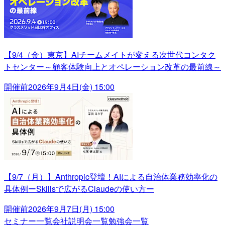
【9/4（金）東京】AIチームメイトが変える次世代コンタク
トセンター～顧客体験向上とオペレーション改革の最前線～
開催前
2026年9月4日(金) 15:00
【9/7（月）】Anthropic登壇！AIによる自治体業務効率化の
具体例ーSkillsで広がるClaudeの使い方ー
開催前
2026年9月7日(月) 15:00
セミナー一覧
会社説明会一覧
勉強会一覧