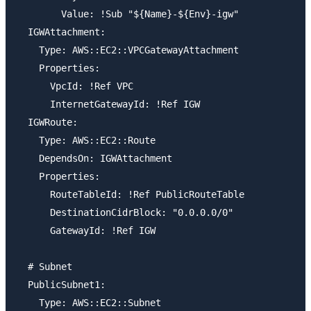
        Value: !Sub "${Name}-${Env}-igw"

  IGWAttachment:

    Type: AWS::EC2::VPCGatewayAttachment

    Properties:

      VpcId: !Ref VPC

      InternetGatewayId: !Ref IGW

  IGWRoute:

    Type: AWS::EC2::Route

    DependsOn: IGWAttachment

    Properties:

      RouteTableId: !Ref PublicRouteTable

      DestinationCidrBlock: "0.0.0.0/0"

      GatewayId: !Ref IGW

  # Subnet

  PublicSubnet1:

    Type: AWS::EC2::Subnet
