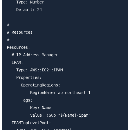
    Type: Number

    Default: 24

# ---------------------------------------------------
# Resources

# ---------------------------------------------------
Resources:

  # IP Address Manager

  IPAM:

    Type: AWS::EC2::IPAM

    Properties:

      OperatingRegions:

        - RegionName: ap-northeast-1

      Tags:

        - Key: Name

          Value: !Sub "${Name}-ipam"

  IPAMTopLevelPool:
