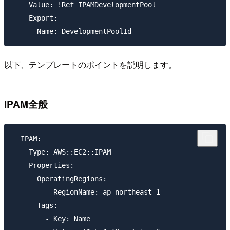
    Value: !Ref IPAMDevelopmentPool

    Export:

以下、テンプレートのポイントを説明します。
IPAM全般
  IPAM:

    Type: AWS::EC2::IPAM

    Properties:

      OperatingRegions:

        - RegionName: ap-northeast-1

      Tags:

        - Key: Name
