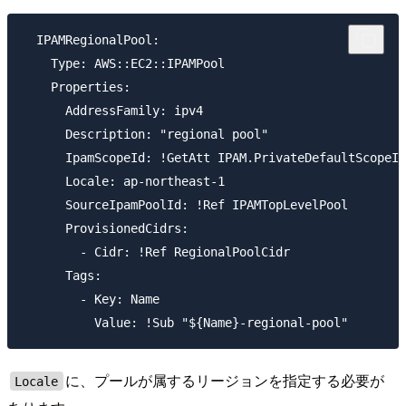
  IPAMRegionalPool:

    Type: AWS::EC2::IPAMPool

    Properties:

      AddressFamily: ipv4

      Description: "regional pool"

      IpamScopeId: !GetAtt IPAM.PrivateDefaultScopeId

      Locale: ap-northeast-1

      SourceIpamPoolId: !Ref IPAMTopLevelPool

      ProvisionedCidrs:

        - Cidr: !Ref RegionalPoolCidr

      Tags:

        - Key: Name

に、プールが属するリージョンを指定する必要が
Locale