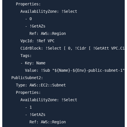
    Properties:

      AvailabilityZone: !Select

        - 0

        - !GetAZs

          Ref: AWS::Region

      VpcId: !Ref VPC

      CidrBlock: !Select [ 0, !Cidr [ !GetAtt VPC.Cid
      Tags:

      - Key: Name

        Value: !Sub "${Name}-${Env}-public-subnet-1"

  PublicSubnet2:

    Type: AWS::EC2::Subnet

    Properties:

      AvailabilityZone: !Select

        - 1

        - !GetAZs

          Ref: AWS::Region
