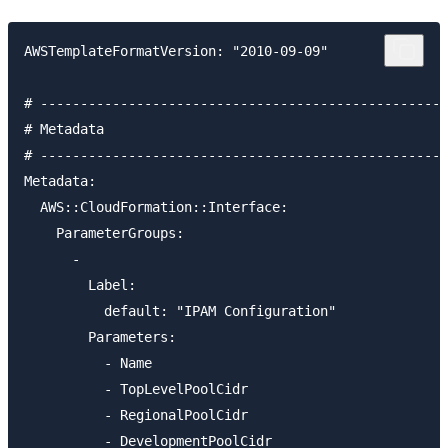
AWSTemplateFormatVersion: "2010-09-09"

# ---------------------------------------------------
# Metadata

# ---------------------------------------------------
Metadata:

  AWS::CloudFormation::Interface:

    ParameterGroups:

      -

        Label:

          default: "IPAM Configuration"

        Parameters:

          - Name

          - TopLevelPoolCidr

          - RegionalPoolCidr

          - DevelopmentPoolCidr
