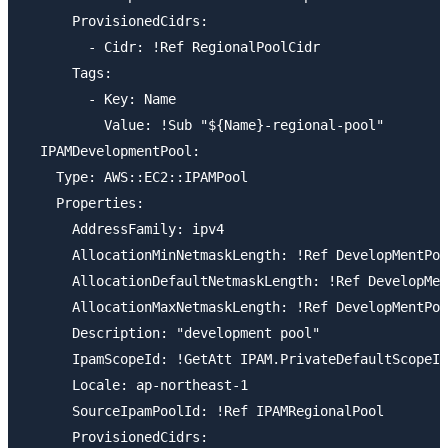
      ProvisionedCidrs:

        - Cidr: !Ref RegionalPoolCidr

      Tags:

        - Key: Name

          Value: !Sub "${Name}-regional-pool"

  IPAMDevelopmentPool:

    Type: AWS::EC2::IPAMPool

    Properties:

      AddressFamily: ipv4

      AllocationMinNetmaskLength: !Ref DevelopMentPoo
      AllocationDefaultNetmaskLength: !Ref DevelopMen
      AllocationMaxNetmaskLength: !Ref DevelopMentPoo
      Description: "development pool"

      IpamScopeId: !GetAtt IPAM.PrivateDefaultScopeId

      Locale: ap-northeast-1

      SourceIpamPoolId: !Ref IPAMRegionalPool

      ProvisionedCidrs:
