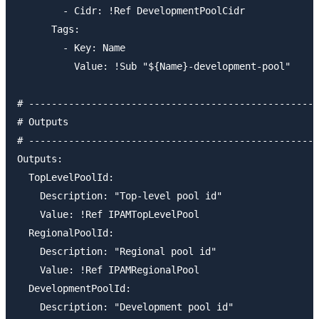
        - Cidr: !Ref DevelopmentPoolCidr

      Tags:

        - Key: Name

          Value: !Sub "${Name}-development-pool"

# ---------------------------------------------------
# Outputs

# ---------------------------------------------------
Outputs:

  TopLevelPoolId:

    Description: "Top-level pool id"

    Value: !Ref IPAMTopLevelPool

  RegionalPoolId:

    Description: "Regional pool id"

    Value: !Ref IPAMRegionalPool

  DevelopmentPoolId:

    Description: "Development pool id"
