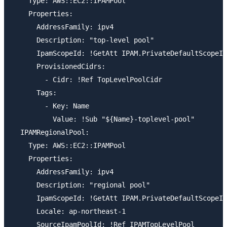
    Type: AWS::EC2::IPAMPool

    Properties:

      AddressFamily: ipv4

      Description: "top-level pool"

      IpamScopeId: !GetAtt IPAM.PrivateDefaultScopeId

      ProvisionedCidrs:

        - Cidr: !Ref TopLevelPoolCidr

      Tags:

        - Key: Name

          Value: !Sub "${Name}-toplevel-pool"

  IPAMRegionalPool:

    Type: AWS::EC2::IPAMPool

    Properties:

      AddressFamily: ipv4

      Description: "regional pool"

      IpamScopeId: !GetAtt IPAM.PrivateDefaultScopeId

      Locale: ap-northeast-1

      SourceIpamPoolId: !Ref IPAMTopLevelPool
