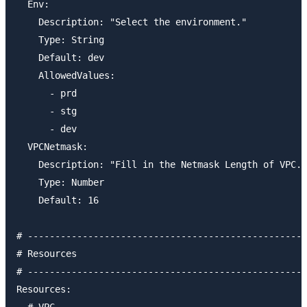
  Env:

    Description: "Select the environment."

    Type: String

    Default: dev

    AllowedValues:

      - prd

      - stg

      - dev

  VPCNetmask:

    Description: "Fill in the Netmask Length of VPC."

    Type: Number

    Default: 16

# ---------------------------------------------------
# Resources

# ---------------------------------------------------
Resources:
