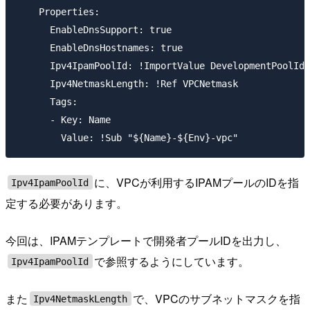
    Properties:

      EnableDnsSupport: true

      EnableDnsHostnames: true

      Ipv4IpamPoolId: !ImportValue DevelopmentPoolId

      Ipv4NetmaskLength: !Ref VPCNetmask

      Tags:

      - Key: Name

に、VPCが利用するIPAMプールのIDを指
Ipv4IpamPoolId
定する必要があります。
今回は、IPAMテンプレートで開発者プールIDを出力し、
で参照するようにしています。
Ipv4IpamPoolId
また
で、VPCのサブネットマスクを指
Ipv4NetmaskLength