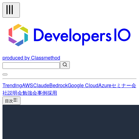
produced by Classmethod
Trending
AWS
Claude
Bedrock
Google Cloud
Azure
セミナー
会
社説明会
勉強会
事例
採用
目次