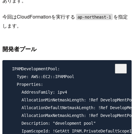
あります。
今回はCloudFormationを実行する
を指定
ap-northeast-1
します。
開発者プール
  IPAMDevelopmentPool:

    Type: AWS::EC2::IPAMPool

    Properties:

      AddressFamily: ipv4

      AllocationMinNetmaskLength: !Ref DevelopMentPoo
      AllocationDefaultNetmaskLength: !Ref DevelopMen
      AllocationMaxNetmaskLength: !Ref DevelopMentPoo
      Description: "development pool"

      IpamScopeId: !GetAtt IPAM.PrivateDefaultScopeId
