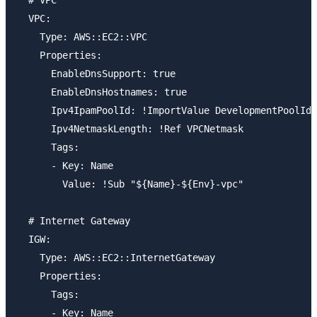
  # VPC

  VPC:

    Type: AWS::EC2::VPC

    Properties:

      EnableDnsSupport: true

      EnableDnsHostnames: true

      Ipv4IpamPoolId: !ImportValue DevelopmentPoolId

      Ipv4NetmaskLength: !Ref VPCNetmask

      Tags:

      - Key: Name

        Value: !Sub "${Name}-${Env}-vpc"

  # Internet Gateway

  IGW:

    Type: AWS::EC2::InternetGateway

    Properties:

      Tags:

      - Key: Name
