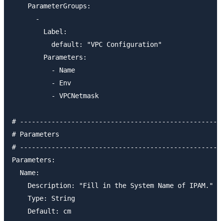
    ParameterGroups:

      -

        Label:

          default: "VPC Configuration"

        Parameters:

          - Name

          - Env

          - VPCNetmask

# ---------------------------------------------------
# Parameters

# ---------------------------------------------------
Parameters:

  Name:

    Description: "Fill in the System Name of IPAM."

    Type: String

    Default: cm
