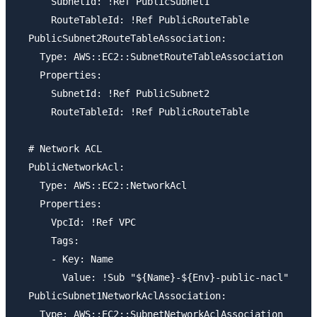
      SubnetId: !Ref PublicSubnet1

      RouteTableId: !Ref PublicRouteTable

  PublicSubnet2RouteTableAssociation:

    Type: AWS::EC2::SubnetRouteTableAssociation

    Properties:

      SubnetId: !Ref PublicSubnet2

      RouteTableId: !Ref PublicRouteTable

  # Network ACL

  PublicNetworkAcl:

    Type: AWS::EC2::NetworkAcl

    Properties:

      VpcId: !Ref VPC

      Tags:

      - Key: Name

        Value: !Sub "${Name}-${Env}-public-nacl"

  PublicSubnet1NetworkAclAssociation:

    Type: AWS::EC2::SubnetNetworkAclAssociation
