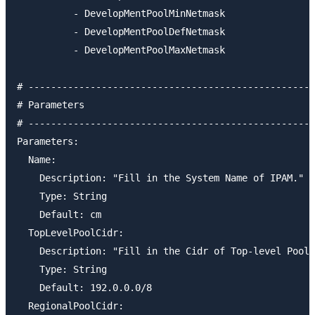
          - DevelopMentPoolMinNetmask

          - DevelopMentPoolDefNetmask

          - DevelopMentPoolMaxNetmask

# ---------------------------------------------------
# Parameters

# ---------------------------------------------------
Parameters:

  Name:

    Description: "Fill in the System Name of IPAM."

    Type: String

    Default: cm

  TopLevelPoolCidr:

    Description: "Fill in the Cidr of Top-level Pool.
    Type: String

    Default: 192.0.0.0/8

  RegionalPoolCidr:
