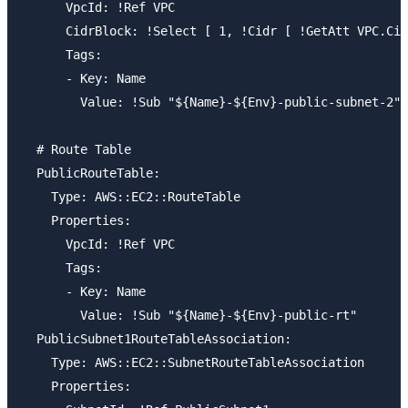
      VpcId: !Ref VPC

      CidrBlock: !Select [ 1, !Cidr [ !GetAtt VPC.Cid
      Tags:

      - Key: Name

        Value: !Sub "${Name}-${Env}-public-subnet-2"

  # Route Table

  PublicRouteTable:

    Type: AWS::EC2::RouteTable

    Properties:

      VpcId: !Ref VPC

      Tags:

      - Key: Name

        Value: !Sub "${Name}-${Env}-public-rt"

  PublicSubnet1RouteTableAssociation:

    Type: AWS::EC2::SubnetRouteTableAssociation

    Properties:
