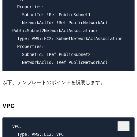
    Properties:

      SubnetId: !Ref PublicSubnet1

      NetworkAclId: !Ref PublicNetworkAcl

  PublicSubnet2NetworkAclAssociation:

    Type: AWS::EC2::SubnetNetworkAclAssociation

    Properties:

      SubnetId: !Ref PublicSubnet2

以下、テンプレートのポイントを説明します。
VPC
  VPC:

    Type: AWS::EC2::VPC
