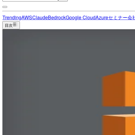
Trending
AWS
Claude
Bedrock
Google Cloud
Azure
セミナー
会
目次