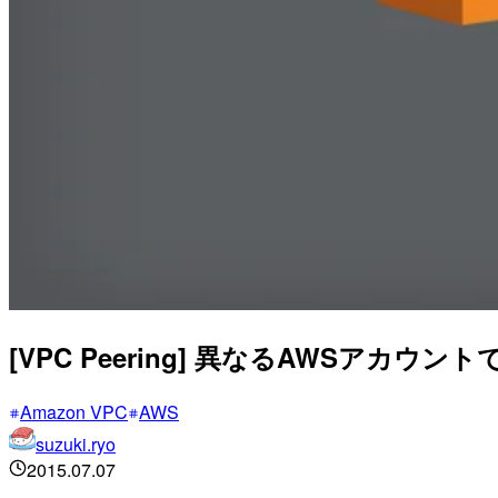
[VPC Peering] 異なるAWSアカ
Amazon VPC
AWS
suzuki.ryo
2015.07.07