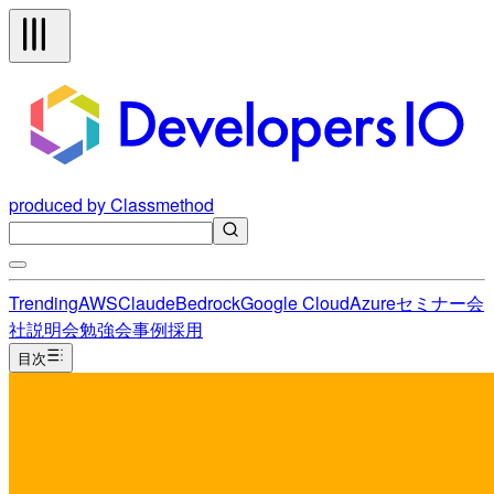
produced by Classmethod
Trending
AWS
Claude
Bedrock
Google Cloud
Azure
セミナー
会
社説明会
勉強会
事例
採用
目次