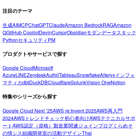
注目のテーマ
生成AI
MCP
ChatGPT
Claude
Amazon Bedrock
RAG
Amazon
Q
GitHub Copilot
Devin
Cursor
Obsidian
モダンデータスタック
Python
セキュリティ
PM
プロダクトやサービスで探す
Google Cloud
Microsoft
Azure
LINE
Zendesk
Auth0
Tableau
Snowflake
Alteryx
インフォ
マティカ
dbt
DuckDB
Cloudflare
Splunk
Vision One
Notion
特集やシリーズから探す
Google Cloud Next ’25
AWS re:Invent 2025
AWS再入門
2024
AWSトレンドチェック
初心者向け
AWSテクニカルサポ
ート
AWS認定（資格）
製造業関連
ジョインブログ
くらめそ
の情シス
組織開発室の活動
デザイン
Thai