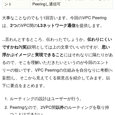
ント
Peeringし通信可
大事なことなのでもう1回言います。今回のVPC Peering
は、
2つ
のVPC間の
L3ネットワーク通信
を提供します。
...言わんとするところ、伝わったでしょうか。
伝わりにくい
ですかね?(笑)
説明としては上の文章でいいのですが、
思い
浮かぶイメージ
と
実現できること
にはそれなりに隔たりがあ
るので、そこを理解いただきたいというのが今回のエント
リーの狙いです。VPC Peeringの仕組みを自分なりに考察(≒
妄想)し、そこから見えてくる留意点を紹介してみます。以
下に要点をまとめます。
ルーティングの設計はユーザーが行う。
Peeringなので、2VPC間
以外
のルーティングを取り持
つことはできない。