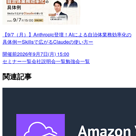
【9/7（月）】Anthropic登壇！AIによる自治体業務効率化の
具体例ーSkillsで広がるClaudeの使い方ー
開催前
2026年9月7日(月) 15:00
セミナー一覧
会社説明会一覧
勉強会一覧
関連記事