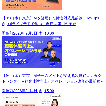
【9/3（木）東京】AIを活用した障害対応最前線 | DevOps
Agentライブデモで学ぶ、自律型運用の実践
開催前
2026年9月3日(木) 16:00
【9/4（金）東京】AIチームメイトが変える次世代コンタク
トセンター～顧客体験向上とオペレーション改革の最前線～
開催前
2026年9月4日(金) 15:00