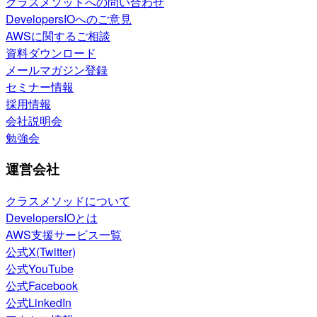
クラスメソッドへの問い合わせ
DevelopersIOへのご意見
AWSに関するご相談
資料ダウンロード
メールマガジン登録
セミナー情報
採用情報
会社説明会
勉強会
運営会社
クラスメソッドについて
DevelopersIOとは
AWS支援サービス一覧
公式X(Twitter)
公式YouTube
公式Facebook
公式LinkedIn