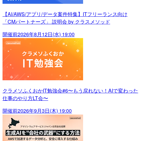
【AI/AWS/アプリ/データ案件特集】ITフリーランス向け
「CMパートナーズ」 説明会 by クラスメソッド
開催前
2026年8月12日(水) 19:00
クラメソふくおかIT勉強会#6〜もう戻れない！AIで変わった
仕事のやり方LT会〜
開催前
2026年9月3日(木) 19:00