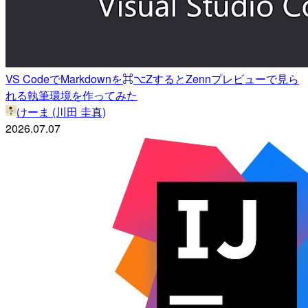
VS CodeでMarkdownを⌘⌥ZするとZennプレビューで見ら
れる執筆環境を作ってみた
けーま (川田 圭真)
2026.07.07