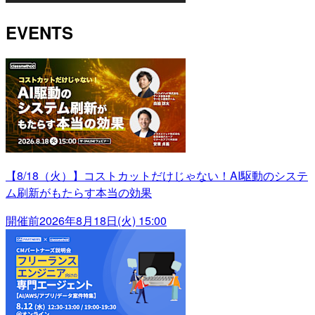
EVENTS
【8/18（火）】コストカットだけじゃない！AI駆動のシステ
ム刷新がもたらす本当の効果
開催前
2026年8月18日(火) 15:00