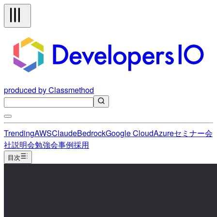
produced by Classmethod
Trending
AWS
Claude
Bedrock
Google Cloud
Azure
セミナー
会
社説明会
勉強会
事例
採用
目次