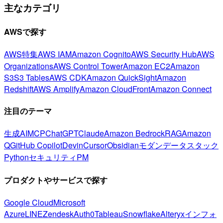
主なカテゴリ
AWSで探す
AWS特集
AWS IAM
Amazon Cognito
AWS Security Hub
AWS
Organizations
AWS Control Tower
Amazon EC2
Amazon
S3
S3 Tables
AWS CDK
Amazon QuickSight
Amazon
Redshift
AWS Amplify
Amazon CloudFront
Amazon Connect
注目のテーマ
生成AI
MCP
ChatGPT
Claude
Amazon Bedrock
RAG
Amazon
Q
GitHub Copilot
Devin
Cursor
Obsidian
モダンデータスタック
Python
セキュリティ
PM
プロダクトやサービスで探す
Google Cloud
Microsoft
Azure
LINE
Zendesk
Auth0
Tableau
Snowflake
Alteryx
インフォ