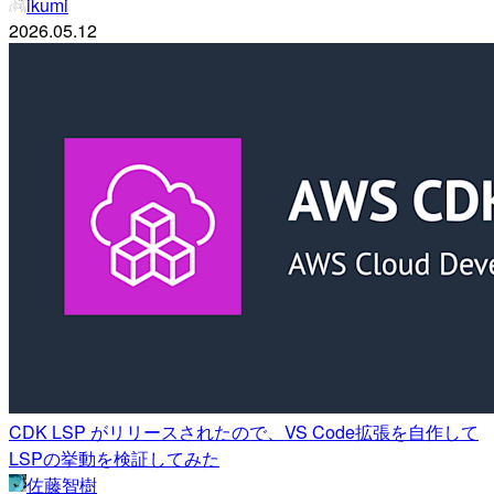
ikumi
2026.05.12
CDK LSP がリリースされたので、VS Code拡張を自作して
LSPの挙動を検証してみた
佐藤智樹