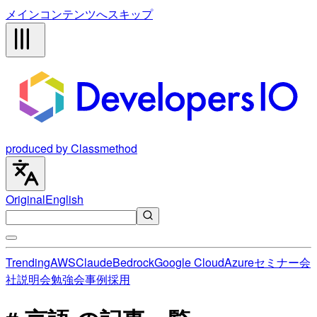
メインコンテンツへスキップ
produced by Classmethod
Original
English
Trending
AWS
Claude
Bedrock
Google Cloud
Azure
セミナー
会
社説明会
勉強会
事例
採用