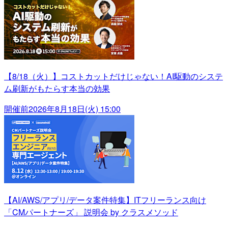
【8/18（火）】コストカットだけじゃない！AI駆動のシステ
ム刷新がもたらす本当の効果
開催前
2026年8月18日(火) 15:00
【AI/AWS/アプリ/データ案件特集】ITフリーランス向け
「CMパートナーズ」 説明会 by クラスメソッド