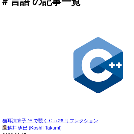
# 言語 の記事一覧
猫耳演算子 ^^ で覗く C++26 リフレクション
越井 琢巳 (Koshii Takumi)