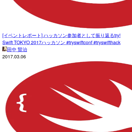
[イベントレポート] ハッカソン参加者として振り返るtry!
Swift TOKYO 2017ハッカソン #tryswiftconf #tryswifthack
田中 賢治
2017.03.06