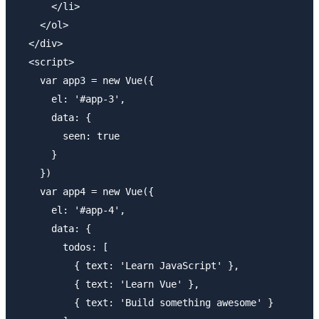
      </li>

    </ol>

  </div>

  <script>

    var app3 = new Vue({

      el: '#app-3',

      data: {

        seen: true

      }

    })

    var app4 = new Vue({

      el: '#app-4',

      data: {

        todos: [

          { text: 'Learn JavaScript' },

          { text: 'Learn Vue' },

          { text: 'Build something awesome' }
