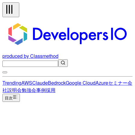
produced by Classmethod
Trending
AWS
Claude
Bedrock
Google Cloud
Azure
セミナー
会
社説明会
勉強会
事例
採用
目次