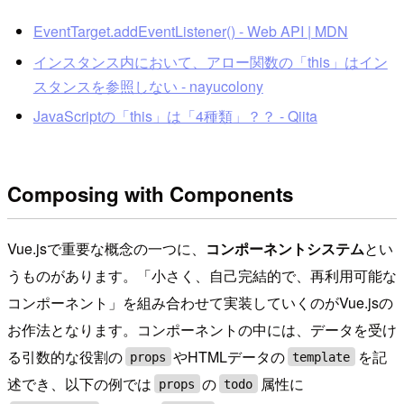
EventTarget.addEventListener() - Web API | MDN
インスタンス内において、アロー関数の「this」はイン
スタンスを参照しない - nayucolony
JavaScriptの「this」は「4種類」？？ - Qiita
Composing with Components
Vue.jsで重要な概念の一つに、
コンポーネントシステム
とい
うものがあります。「小さく、自己完結的で、再利用可能な
コンポーネント」を組み合わせて実装していくのがVue.jsの
お作法となります。コンポーネントの中には、データを受け
る引数的な役割の
やHTMLデータの
を記
props
template
述でき、以下の例では
の
属性に
props
todo