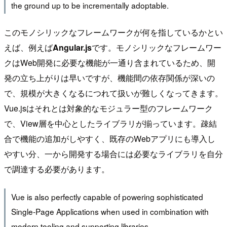
the ground up to be incrementally adoptable.
このモノシリックなフレームワークが何を指しているかとい
えば、例えば
Angular.js
です。モノシリックなフレームワー
クはWeb開発に必要な機能が一通り含まれているため、開
発の立ち上がりは早いですが、機能間の依存関係が深いの
で、規模が大きくなるにつれて扱いが難しくなってきます。
Vue.jsはそれとは対象的なモジュラー型のフレームワーク
で、View層を中心としたライブラリが揃っています。疎結
合で機能の追加がしやすく、既存のWebアプリにも導入し
やすい分、一から開発する場合には必要なライブラリを自分
で調達する必要があります。
Vue is also perfectly capable of powering sophisticated
Single-Page Applications when used in combination with
modern tooling and supporting libraries