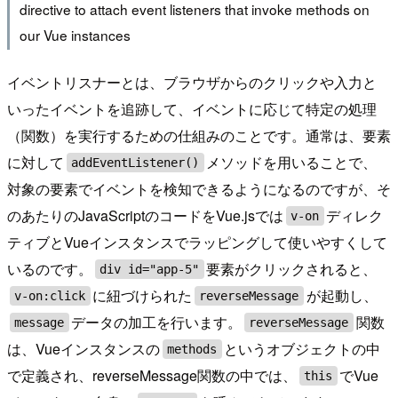
directive to attach event listeners that invoke methods on
our Vue instances
イベントリスナーとは、ブラウザからのクリックや入力と
いったイベントを追跡して、イベントに応じて特定の処理
（関数）を実行するための仕組みのことです。通常は、要素
に対して
メソッドを用いることで、
addEventListener()
対象の要素でイベントを検知できるようになるのですが、そ
のあたりのJavaScriptのコードをVue.jsでは
ディレク
v-on
ティブとVueインスタンスでラッピングして使いやすくして
いるのです。
要素がクリックされると、
div id="app-5"
に紐づけられた
が起動し、
v-on:click
reverseMessage
データの加工を行います。
関数
message
reverseMessage
は、Vueインスタンスの
というオブジェクトの中
methods
で定義され、reverseMessage関数の中では、
でVue
this