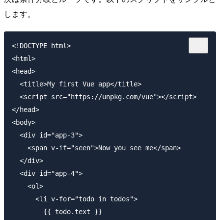
します。
<!DOCTYPE html>

<html>

<head>

  <title>My first Vue app</title>

  <script src="https://unpkg.com/vue"></script>

</head>

<body>

  <div id="app-3">

    <span v-if="seen">Now you see me</span>

  </div>

  <div id="app-4">

    <ol>

      <li v-for="todo in todos">

        {{ todo.text }}
