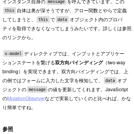
インスタンス自身の
を呼んできています。この
message
自体は奥が深そうですが、アロー関数とやらで定義
this
してしまうと、
で
オブジェクト内のプロパ
this
data
ティを取得できなくなってしまうみたいです。詳しくは参照
のリンクから。
ディレクティブでは、インプットとアプリケー
v-model
ションステートを繋げる
双方向バインディング
（two-way
binding）を実現できます。双方向バインディングでは、上
の例ではフォームに入力した文字を検知して、
オブ
data
ジェクトの
の値を更新してくれます。JavaScript
message
の
MutationObserver
などで実装していくのと比べれば、かな
り簡単ですね。
参照