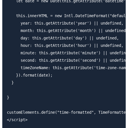
    let date = new Date(this.getAttribute('datetime')
    this.innerHTML = new Intl.DateTimeFormat("default
      year: this.getAttribute('year') || undefined,

      month: this.getAttribute('month') || undefined,

      day: this.getAttribute('day') || undefined,

      hour: this.getAttribute('hour') || undefined,

      minute: this.getAttribute('minute') || undefine
      second: this.getAttribute('second') || undefine
      timeZoneName: this.getAttribute('time-zone-name
    }).format(date);

  }

}

customElements.define("time-formatted", TimeFormatted
</script>
