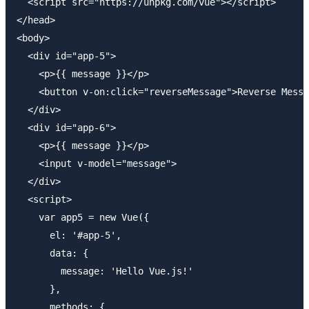
  <script src="https://unpkg.com/vue"></script>

</head>

<body>

  <div id="app-5">

    <p>{{ message }}</p>

    <button v-on:click="reverseMessage">Reverse Messa
  </div>

  <div id="app-6">

    <p>{{ message }}</p>

    <input v-model="message">

  </div>

  <script>

    var app5 = new Vue({

      el: '#app-5',

      data: {

        message: 'Hello Vue.js!'

      },

      methods: {
