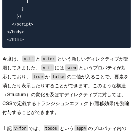
        ]

      }

    })

  </script>

</body>

今度は、
と
という新しいディレクティブが登
v-if
v-for
場してきました。
には
というプロパティが対
v-if
seen
応しており、
か
の二値が入ることで、要素を
true
false
消したり表示したりすることができます。このような構造
（Structure）の変化を及ぼすディレクティブに対しては、
CSSで定義するトランジションエフェクト(遷移効果)を別途
付与することができます。
上記
では、
という
のプロパティ内の
v-for
todos
app4