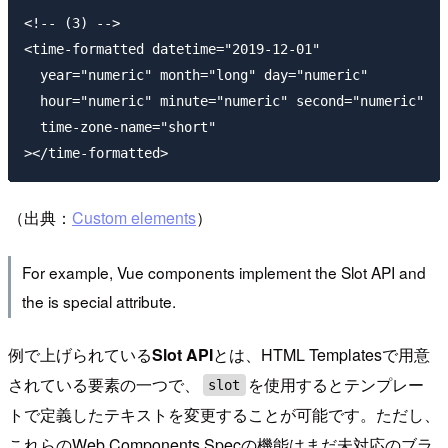
<!-- (3) -->

<time-formatted datetime="2019-12-01"

  year="numeric" month="long" day="numeric"

  hour="numeric" minute="numeric" second="numeric"

  time-zone-name="short"

（出典：
Custom elements
）
For example, Vue components implement the Slot API and
the is special attribute.
例で上げられている
Slot API
とは、HTML Templatesで用意
されている要素の一つで、
を使用するとテンプレー
slot
トで定義したテキストを変更することが可能です。ただし、
これらのWeb Components Specの機能はまだ未対応のブラ