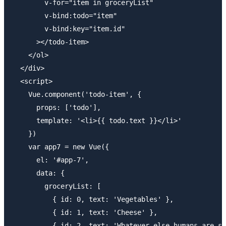
        v-for="item in groceryList"

        v-bind:todo="item"

        v-bind:key="item.id"

      ></todo-item>

    </ol>

  </div>

  <script>

    Vue.component('todo-item', {

      props: ['todo'],

      template: '<li>{{ todo.text }}</li>'

    })

    var app7 = new Vue({

      el: '#app-7',

      data: {

        groceryList: [

          { id: 0, text: 'Vegetables' },

          { id: 1, text: 'Cheese' },

          { id: 2, text: 'Whatever else humans are su