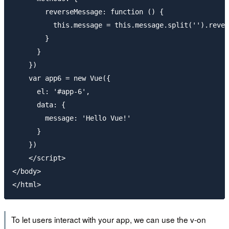
        reverseMessage: function () {

          this.message = this.message.split('').rever
        }

      }

    })

    var app6 = new Vue({

      el: '#app-6',

      data: {

        message: 'Hello Vue!'

      }

    }) 

    </script>

</body>

To let users interact with your app, we can use the v-on