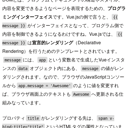
内容を変更できるようなページを表現するための、
プログラ
ミングインターフェイス
です。Vue.jsの例で言うと、
{{
がインターフェイスとなって、プログラム側で
message }}
内容を制御できるようになるわけですね。Vue.jsでは、
{{
は
宣言的レンダリング
（Declarative
message }}
Rendering）を行うためのテンプレートとされています。
には、
という変数名で生成したVueインスタ
message
app
ンスの
オブジェクト内にある、
の値がレン
data
message
ダリングされます。なので、ブラウザのJavaScriptコンソー
ルから
のように値を変更すれ
app.message = 'Awesome'
ば、ブラウザ画面上のテキストも
へ更新される仕
Awesome
組みなっています。
プロパティ
がレンダリングする先は、
title
span v-
というHTMLタグの属性となっていま
bind:title="title"