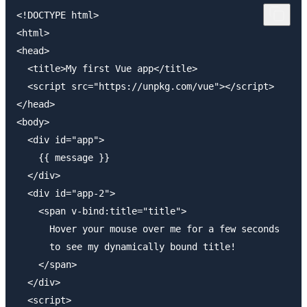
<!DOCTYPE html>

<html>

<head>

  <title>My first Vue app</title>

  <script src="https://unpkg.com/vue"></script>

</head>

<body>

  <div id="app">

    {{ message }}

  </div>

  <div id="app-2">

    <span v-bind:title="title">

      Hover your mouse over me for a few seconds

      to see my dynamically bound title!

    </span>

  </div>

  <script>
