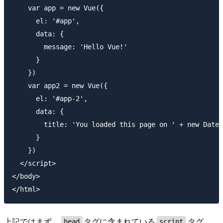
    var app = new Vue({

      el: '#app',

      data: {

        message: 'Hello Vue!'

      }

    })

    var app2 = new Vue({

      el: '#app-2',

      data: {

        title: 'You loaded this page on ' + new Date(
      }

    })

  </script>

</body>

上記ではまず、
タグに含まれている
タグ
head
script