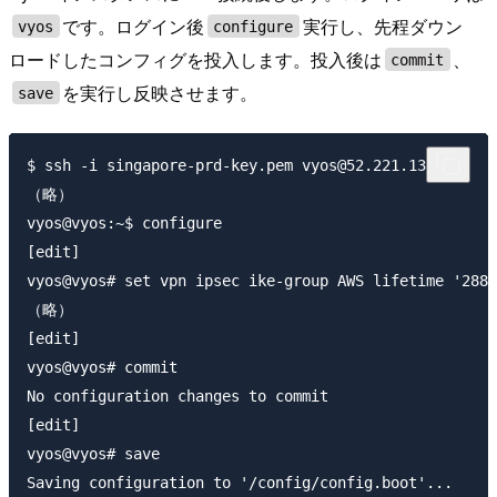
です。ログイン後
実行し、先程ダウン
vyos
configure
ロードしたコンフィグを投入します。投入後は
、
commit
を実行し反映させます。
save
$ ssh -i singapore-prd-key.pem vyos@52.221.138.14

（略）

vyos@vyos:~$ configure

[edit]

vyos@vyos# set vpn ipsec ike-group AWS lifetime '2880
（略）

[edit]

vyos@vyos# commit

No configuration changes to commit

[edit]

vyos@vyos# save

Saving configuration to '/config/config.boot'...
