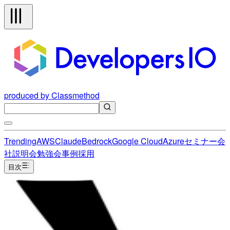
produced by Classmethod
Trending
AWS
Claude
Bedrock
Google Cloud
Azure
セミナー
会
社説明会
勉強会
事例
採用
目次