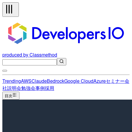
produced by Classmethod
Trending
AWS
Claude
Bedrock
Google Cloud
Azure
セミナー
会
社説明会
勉強会
事例
採用
目次