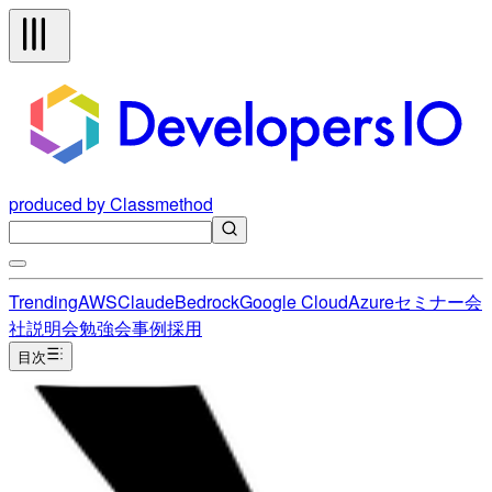
produced by Classmethod
Trending
AWS
Claude
Bedrock
Google Cloud
Azure
セミナー
会
社説明会
勉強会
事例
採用
目次