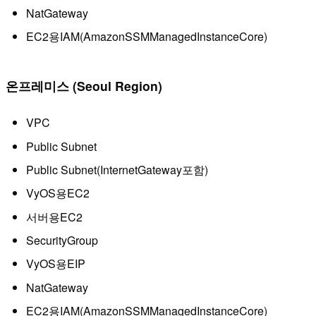
NatGateway
EC2용IAM(AmazonSSMManagedInstanceCore)
온프레미스 (Seoul Region)
VPC
Public Subnet
Public Subnet(InternetGateway포함)
VyOS용EC2
서버용EC2
SecurityGroup
VyOS용EIP
NatGateway
EC2용IAM(AmazonSSMManagedInstanceCore)