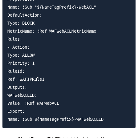
Name: !Sub "${NameTagPrefix}-WebACL"

DefaultAction:

Type: BLOCK

MetricName: !Ref WAFWebACLMetricName

Rules:

- Action:

Type: ALLOW

Priority: 1

RuleId:

Ref: WAFIPRule1

Outputs:

WAFWebACLID:

Value: !Ref WAFWebACL

Export:
