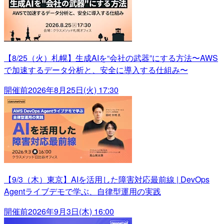
【8/25（火）札幌】生成AIを“会社の武器”にする方法〜AWS
で加速するデータ分析と、安全に導入する仕組み〜
開催前
2026年8月25日(火) 17:30
【9/3（木）東京】AIを活用した障害対応最前線 | DevOps
Agentライブデモで学ぶ、自律型運用の実践
開催前
2026年9月3日(木) 16:00