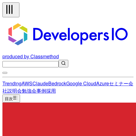
produced by Classmethod
Trending
AWS
Claude
Bedrock
Google Cloud
Azure
セミナー
会
社説明会
勉強会
事例
採用
目次