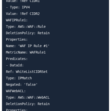
Value: !Ref CIDR1

- Type: IPV4

Value: !Ref CIDR2

WAFIPRule1:

Type: AWS::WAF::Rule

DeletionPolicy: Retain

Properties:

Name: 'WAF IP Rule #1'

MetricName: WAFRule1

Predicates:

- DataId:

Ref: WhiteListCIDRSet

Type: IPMatch

Negated: 'false'

WAFWebACL:

Type: AWS::WAF::WebACL

DeletionPolicy: Retain

Properties:
