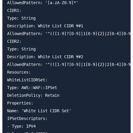
AllowedPattern: '[a-zA-Z0-9]*'

CIDR1:

Type: String

Description: White List CIDR ¥#1

AllowedPattern: '^(([1-9]?[0-9]|1[0-9]{2}|2[0-4][0-9]
CIDR2:

Type: String

Description: White List CIDR ¥#2

AllowedPattern: '^(([1-9]?[0-9]|1[0-9]{2}|2[0-4][0-9]
Resources:

WhiteListCIDRSet:

Type: AWS::WAF::IPSet

DeletionPolicy: Retain

Properties:

Name: 'White List CIDR Set'

IPSetDescriptors:

- Type: IPV4
