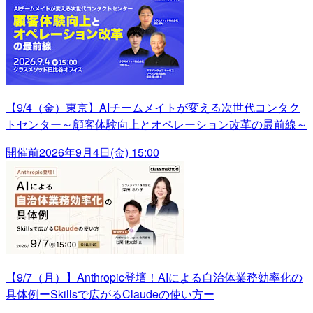
【9/4（金）東京】AIチームメイトが変える次世代コンタク
トセンター～顧客体験向上とオペレーション改革の最前線～
開催前
2026年9月4日(金) 15:00
【9/7（月）】Anthropic登壇！AIによる自治体業務効率化の
具体例ーSkillsで広がるClaudeの使い方ー