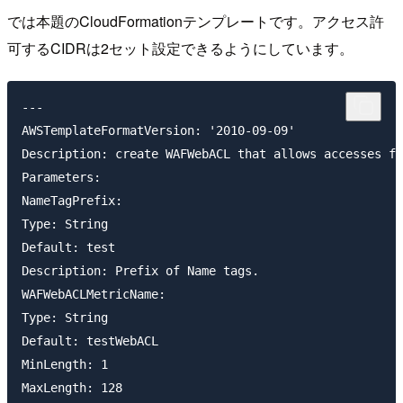
では本題のCloudFormationテンプレートです。アクセス許
可するCIDRは2セット設定できるようにしています。
---

AWSTemplateFormatVersion: '2010-09-09'

Description: create WAFWebACL that allows accesses fr
Parameters:

NameTagPrefix:

Type: String

Default: test

Description: Prefix of Name tags.

WAFWebACLMetricName:

Type: String

Default: testWebACL

MinLength: 1

MaxLength: 128
