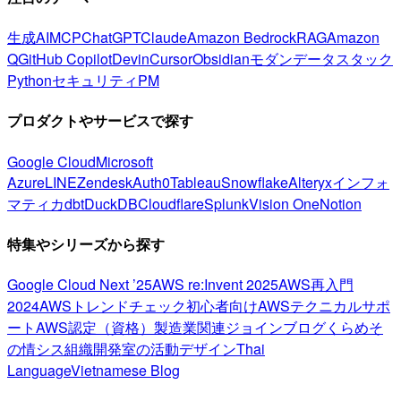
生成AI
MCP
ChatGPT
Claude
Amazon Bedrock
RAG
Amazon
Q
GitHub Copilot
Devin
Cursor
Obsidian
モダンデータスタック
Python
セキュリティ
PM
プロダクトやサービスで探す
Google Cloud
Microsoft
Azure
LINE
Zendesk
Auth0
Tableau
Snowflake
Alteryx
インフォ
マティカ
dbt
DuckDB
Cloudflare
Splunk
Vision One
Notion
特集やシリーズから探す
Google Cloud Next ’25
AWS re:Invent 2025
AWS再入門
2024
AWSトレンドチェック
初心者向け
AWSテクニカルサポ
ート
AWS認定（資格）
製造業関連
ジョインブログ
くらめそ
の情シス
組織開発室の活動
デザイン
Thai
Language
Vietnamese Blog