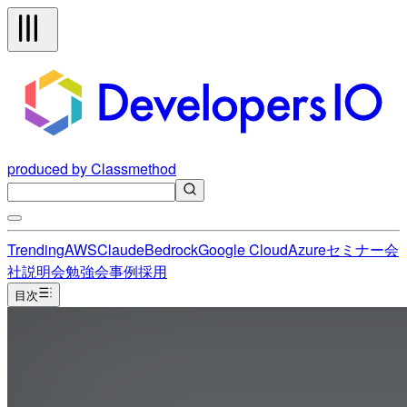
produced by Classmethod
Trending
AWS
Claude
Bedrock
Google Cloud
Azure
セミナー
会
社説明会
勉強会
事例
採用
目次