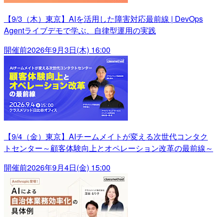
【9/3（木）東京】AIを活用した障害対応最前線 | DevOps
Agentライブデモで学ぶ、自律型運用の実践
開催前
2026年9月3日(木) 16:00
【9/4（金）東京】AIチームメイトが変える次世代コンタク
トセンター～顧客体験向上とオペレーション改革の最前線～
開催前
2026年9月4日(金) 15:00