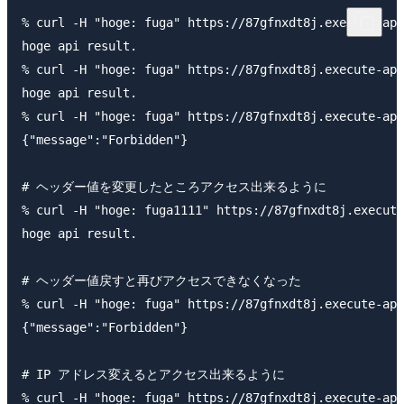
% curl -H "hoge: fuga" https://87gfnxdt8j.execute-api
hoge api result.

% curl -H "hoge: fuga" https://87gfnxdt8j.execute-api
hoge api result.

% curl -H "hoge: fuga" https://87gfnxdt8j.execute-api
{"message":"Forbidden"}

# ヘッダー値を変更したところアクセス出来るように

% curl -H "hoge: fuga1111" https://87gfnxdt8j.execute
hoge api result.

# ヘッダー値戻すと再びアクセスできなくなった

% curl -H "hoge: fuga" https://87gfnxdt8j.execute-api
{"message":"Forbidden"}

# IP アドレス変えるとアクセス出来るように

% curl -H "hoge: fuga" https://87gfnxdt8j.execute-api