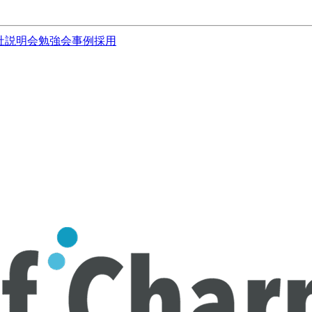
社説明会
勉強会
事例
採用