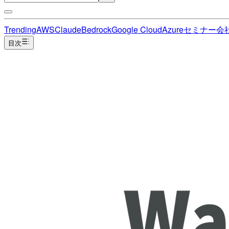
Trending
AWS
Claude
Bedrock
Google Cloud
Azure
セミナー
会
目次