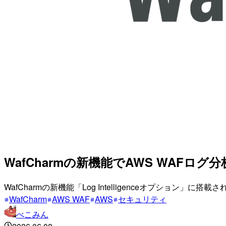
WafCharmの新機能でAWS WAFログ分析が
WafCharmの新機能「Log Intelligenceオプション」に搭載
WafCharm
AWS WAF
AWS
セキュリティ
べこみん