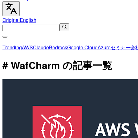
Original
English
Trending
AWS
Claude
Bedrock
Google Cloud
Azure
セミナー
会
# WafCharm の記事一覧