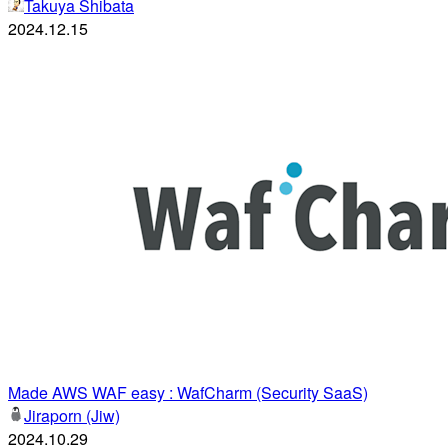
Takuya Shibata
2024.12.15
Made AWS WAF easy : WafCharm (Security SaaS)
Jiraporn (Jiw)
2024.10.29