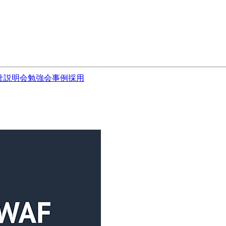
社説明会
勉強会
事例
採用