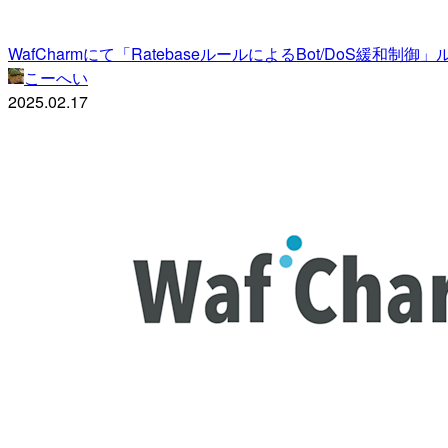
WafCharmにて「RatebaseルールによるBot/DoS緩和制
こーへい
2025.02.17