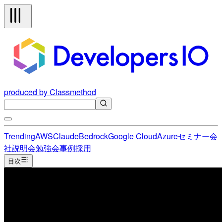
produced by Classmethod
Trending
AWS
Claude
Bedrock
Google Cloud
Azure
セミナー
会
社説明会
勉強会
事例
採用
目次