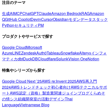
注目のテーマ
生成AI
MCP
ChatGPT
Claude
Amazon Bedrock
RAG
Amazon
Q
GitHub Copilot
Devin
Cursor
Obsidian
モダンデータスタック
Python
セキュリティ
PM
プロダクトやサービスで探す
Google Cloud
Microsoft
Azure
LINE
Zendesk
Auth0
Tableau
Snowflake
Alteryx
インフォ
マティカ
dbt
DuckDB
Cloudflare
Splunk
Vision One
Notion
特集やシリーズから探す
Google Cloud Next ’25
AWS re:Invent 2025
AWS再入門
2024
AWSトレンドチェック
初心者向け
AWSテクニカルサポ
ート
AWS認定（資格）
製造業関連
ジョインブログ
くらめそ
の情シス
組織開発室の活動
デザイン
Thai
Language
Vietnamese Blog