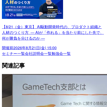
【8/21（金）東京】 AI駆動開発時代の、プロダクト組織と
人材のつくり方 ― AIが「作れる」を当たり前にした先で、
何が勝負を分けるのか ―
開催前
2026年8月21日(金) 15:00
セミナー一覧
会社説明会一覧
勉強会一覧
関連記事