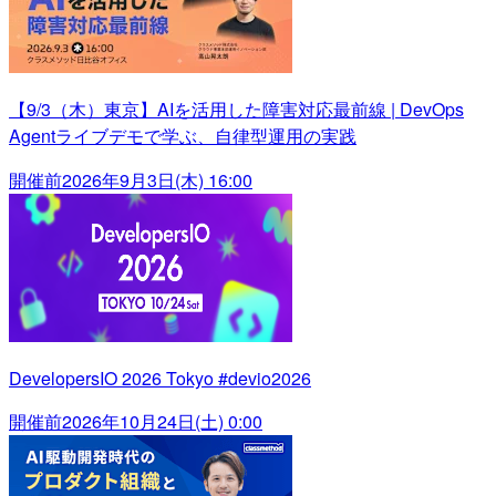
【9/3（木）東京】AIを活用した障害対応最前線 | DevOps
Agentライブデモで学ぶ、自律型運用の実践
開催前
2026年9月3日(木) 16:00
DevelopersIO 2026 Tokyo #devio2026
開催前
2026年10月24日(土) 0:00