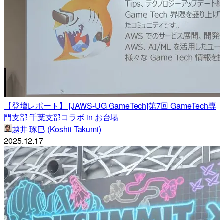
【登壇レポート】 [JAWS-UG GameTech]第7回 GameTech専
門支部 千葉支部コラボ in お台場
越井 琢巳 (Koshii Takumi)
2025.12.17