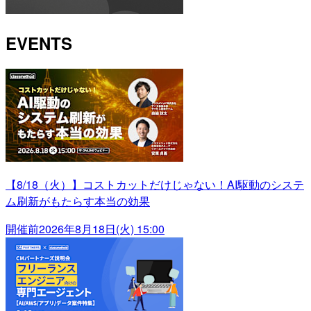
EVENTS
【8/18（火）】コストカットだけじゃない！AI駆動のシステ
ム刷新がもたらす本当の効果
開催前
2026年8月18日(火) 15:00