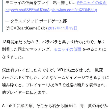
モニャイの仮面をプレイ！粘土難しい…
#モニャイの仮面
https://t.co/6SEEhuUOmA
pic.twitter.com/ztXZDkEa1p
— クラスメソッド ボードゲーム部
(@CMBoardGameClub)
2017年11月19日
13時開始だったので、パラパラと集まり始めたので、早く
到着した同士でマッチング。
モニャイの仮面
をやることに
なりました。
僕は初プレイだったんですが、VRと粘土を使った一風変
わったボドゲでした。どんなゲームかイメージできるように
噛み砕くと、プレイヤー1人がVRで迷路の断片を表示され、
他プレイヤーに伝えます。
A「正面に緑の扉、そこから右から順番に、青、黄の扉がみ