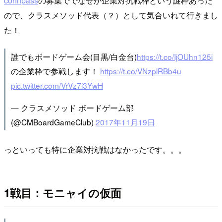
connpass
の募集ででなぜか企業対抗戦枠という謎枠あった
ので、クラスメソッド代表（？）として気合いれて行きまし
た！
誰でもボードゲーム会(目黒/白金台)
https://t.co/IjOUhn125i
の企業枠で参戦します！
https://t.co/VNzplRBb4u
pic.twitter.com/VrVz7i3YwH
— クラスメソッド ボードゲーム部
(@CMBoardGameClub)
2017年11月19日
っといっても特に企業対抗戦はなかったです。。。
1戦目：モニャイの仮面