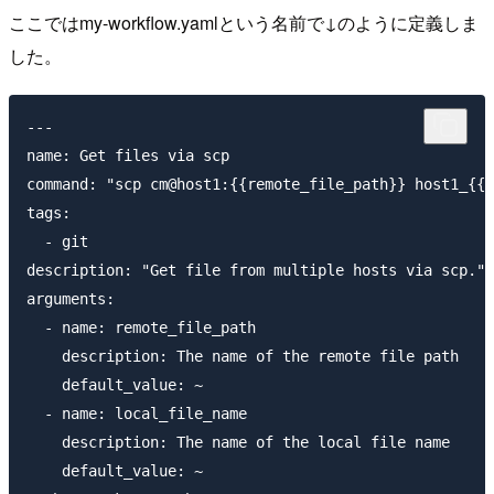
ここではmy-workflow.yamlという名前で↓のように定義しま
した。
---

name: Get files via scp

command: "scp cm@host1:{{remote_file_path}} host1_{{l
tags:

  - git

description: "Get file from multiple hosts via scp."

arguments:

  - name: remote_file_path

    description: The name of the remote file path

    default_value: ~

  - name: local_file_name

    description: The name of the local file name

    default_value: ~
