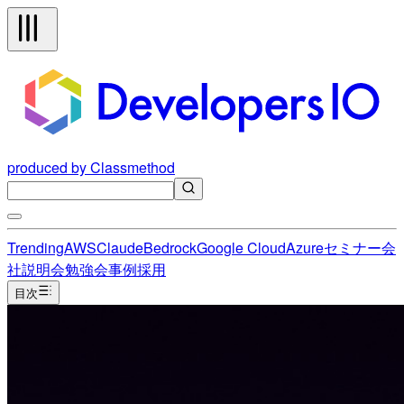
produced by Classmethod
Trending
AWS
Claude
Bedrock
Google Cloud
Azure
セミナー
会
社説明会
勉強会
事例
採用
目次