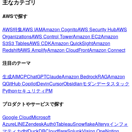
主なカテゴリ
AWSで探す
AWS特集
AWS IAM
Amazon Cognito
AWS Security Hub
AWS
Organizations
AWS Control Tower
Amazon EC2
Amazon
S3
S3 Tables
AWS CDK
Amazon QuickSight
Amazon
Redshift
AWS Amplify
Amazon CloudFront
Amazon Connect
注目のテーマ
生成AI
MCP
ChatGPT
Claude
Amazon Bedrock
RAG
Amazon
Q
GitHub Copilot
Devin
Cursor
Obsidian
モダンデータスタック
Python
セキュリティ
PM
プロダクトやサービスで探す
Google Cloud
Microsoft
Azure
LINE
Zendesk
Auth0
Tableau
Snowflake
Alteryx
インフォ
マティカ
dbt
DuckDB
Cloudflare
Splunk
Vision One
Notion