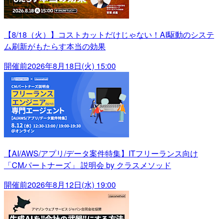
【8/18（火）】コストカットだけじゃない！AI駆動のシステ
ム刷新がもたらす本当の効果
開催前
2026年8月18日(火) 15:00
【AI/AWS/アプリ/データ案件特集】ITフリーランス向け
「CMパートナーズ」 説明会 by クラスメソッド
開催前
2026年8月12日(水) 19:00