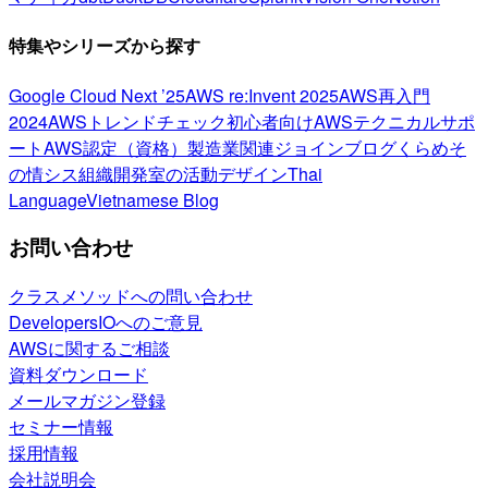
特集やシリーズから探す
Google Cloud Next ’25
AWS re:Invent 2025
AWS再入門
2024
AWSトレンドチェック
初心者向け
AWSテクニカルサポ
ート
AWS認定（資格）
製造業関連
ジョインブログ
くらめそ
の情シス
組織開発室の活動
デザイン
Thai
Language
Vietnamese Blog
お問い合わせ
クラスメソッドへの問い合わせ
DevelopersIOへのご意見
AWSに関するご相談
資料ダウンロード
メールマガジン登録
セミナー情報
採用情報
会社説明会