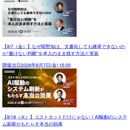
【8/7（金）】なぜ暗黙知は、文書化しても継承できないの
か"書けない判断"を本人のまま残す方法と実装
開催当日
2026年8月7日(金) 15:00
【8/18（火）】コストカットだけじゃない！AI駆動のシステ
ム刷新がもたらす本当の効果