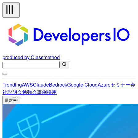
produced by Classmethod
Trending
AWS
Claude
Bedrock
Google Cloud
Azure
セミナー
会
社説明会
勉強会
事例
採用
目次