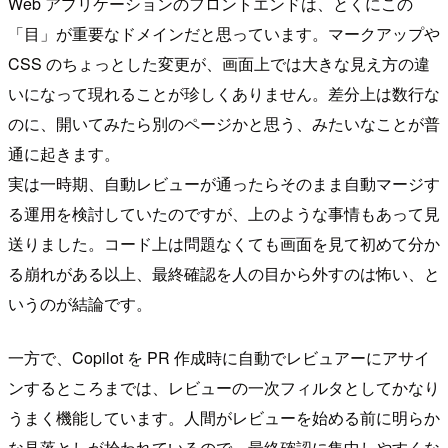
Web アプリケーションのフロントエンドは、とくにこの
「目」が重要なドメインだと思っています。マークアップや
CSS のちょっとした変更が、画面上では大きな見え方の違
いになって現れることが珍しくありません。差分上は数行な
のに、開いてみたら別のページかと思う、みたいなことが普
通に起きます。
実は一時期、自動レビューが通ったらそのまま自動マージす
る運用を検討していたのですが、上のような事情もあって見
送りました。コード上は問題なくても画面を見て初めて分か
る崩れがある以上、最終確認を人の目から外すのは怖い、と
いうのが結論です。
一方で、Copilot を PR 作成時に自動でレビュアーにアサイ
ンするところまでは、レビューの一次フィルタとしてかなり
うまく機能しています。人間がレビューを始める前に明らか
な見落としが拾われているので、最終確認に集中しやすくな