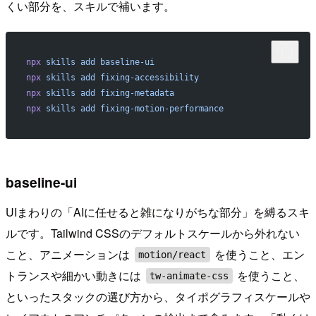
くい部分を、スキルで補います。
npx
 skills
 add
 baseline-ui
npx
 skills
 add
 fixing-accessibility
npx
 skills
 add
 fixing-metadata
npx
 skills
 add
 fixing-motion-performance
baseline-ui
UIまわりの「AIに任せると雑になりがちな部分」を縛るスキ
ルです。Tailwind CSSのデフォルトスケールから外れない
こと、アニメーションは
を使うこと、エン
motion/react
トランスや細かい動きには
を使うこと、
tw-animate-css
といったスタックの選び方から、タイポグラフィスケールや