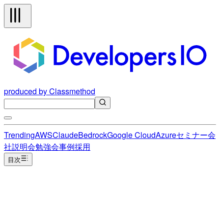
produced by Classmethod
Trending
AWS
Claude
Bedrock
Google Cloud
Azure
セミナー
会
社説明会
勉強会
事例
採用
目次