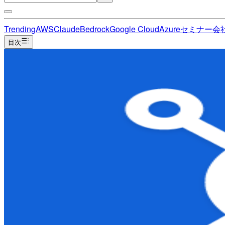
Trending
AWS
Claude
Bedrock
Google Cloud
Azure
セミナー
会
目次