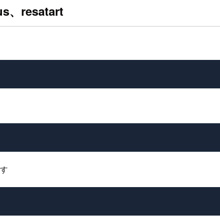
、resatart
ます