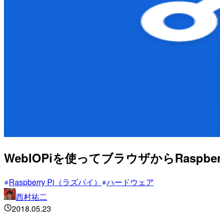
WebIOPiを使ってブラウザからRaspbe
Raspberry Pi（ラズパイ）
ハードウェア
西村祐二
2018.05.23