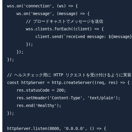
wss.on('connection', (ws) => {

    ws.on('message', (message) => {

        // ブロードキャストでメッセージを送信

        wss.clients.forEach((client) => {

            client.send(`received message: ${message}
        });

    });

});

// ヘルスチェック用に HTTP リクエストを受け付けるように実装

const httpServer = http.createServer((req, res) => {

    res.statusCode = 200;

    res.setHeader('Content-Type', 'text/plain');

    res.end('Healthy');

});

httpServer.listen(8000, '0.0.0.0', () => {
