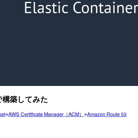
e) で構築してみた
et
AWS Certificate Manager（ACM）
Amazon Route 53