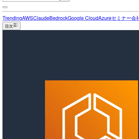
Trending
AWS
Claude
Bedrock
Google Cloud
Azure
セミナー
会
目次