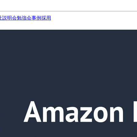
社説明会
勉強会
事例
採用