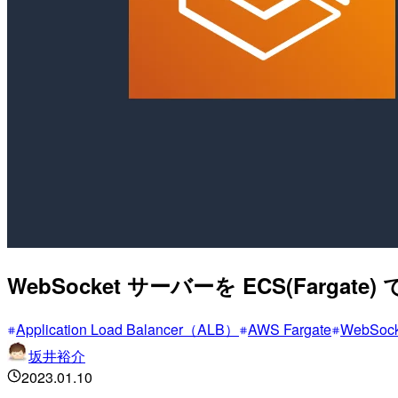
WebSocket サーバーを ECS(Fargat
Application Load Balancer（ALB）
AWS Fargate
WebSock
坂井裕介
2023.01.10