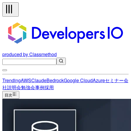
produced by Classmethod
Trending
AWS
Claude
Bedrock
Google Cloud
Azure
セミナー
会
社説明会
勉強会
事例
採用
目次