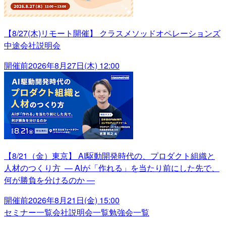
【8/27(木)リモート開催】 クラスメソッドオペレーションズ
中途会社説明会
開催前
2026年8月27日(木) 12:00
【8/21（金）東京】 AI駆動開発時代の、プロダクト組織と
人材のつくり方 ― AIが「作れる」を当たり前にした先で、
何が勝負を分けるのか ―
開催前
2026年8月21日(金) 15:00
セミナー一覧
会社説明会一覧
勉強会一覧