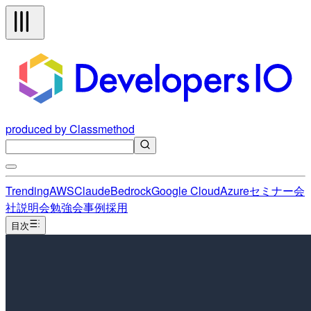
produced by Classmethod
Trending
AWS
Claude
Bedrock
Google Cloud
Azure
セミナー
会
社説明会
勉強会
事例
採用
目次