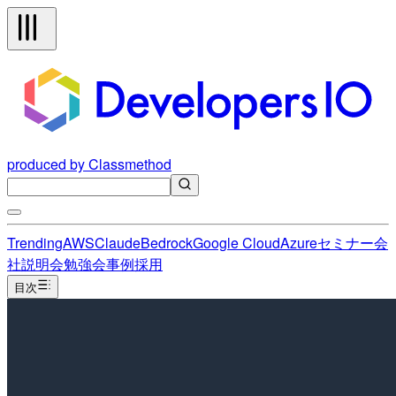
produced by Classmethod
Trending
AWS
Claude
Bedrock
Google Cloud
Azure
セミナー
会
社説明会
勉強会
事例
採用
目次