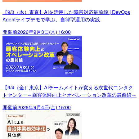
【9/3（木）東京】AIを活用した障害対応最前線 | DevOps
Agentライブデモで学ぶ、自律型運用の実践
開催前
2026年9月3日(木) 16:00
【9/4（金）東京】AIチームメイトが変える次世代コンタク
トセンター～顧客体験向上とオペレーション改革の最前線～
開催前
2026年9月4日(金) 15:00