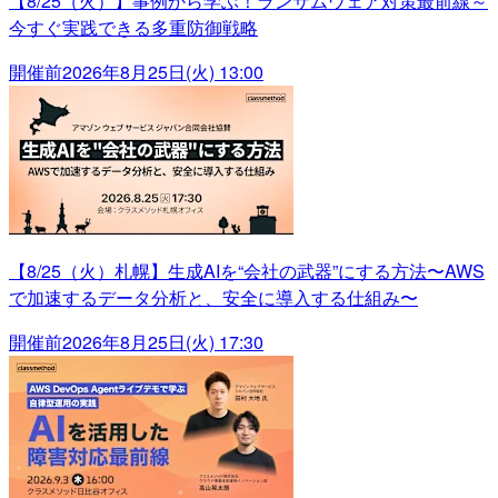
【8/25（火）】事例から学ぶ！ランサムウェア対策最前線～
今すぐ実践できる多重防御戦略
開催前
2026年8月25日(火) 13:00
【8/25（火）札幌】生成AIを“会社の武器”にする方法〜AWS
で加速するデータ分析と、安全に導入する仕組み〜
開催前
2026年8月25日(火) 17:30