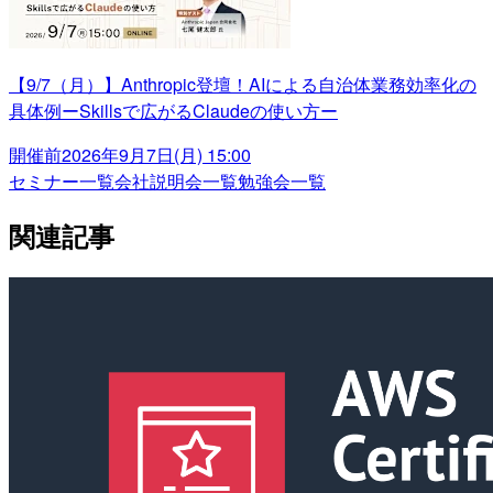
【9/7（月）】Anthropic登壇！AIによる自治体業務効率化の
具体例ーSkillsで広がるClaudeの使い方ー
開催前
2026年9月7日(月) 15:00
セミナー一覧
会社説明会一覧
勉強会一覧
関連記事