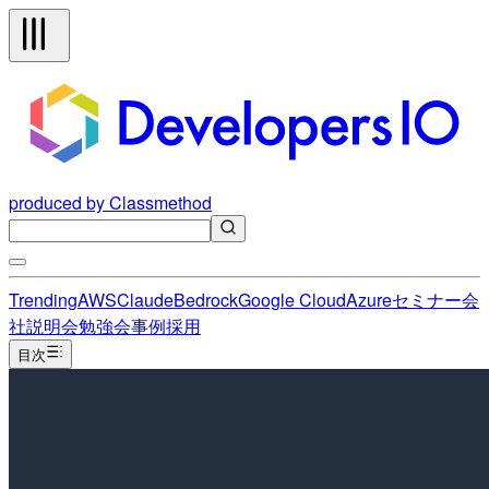
produced by Classmethod
Trending
AWS
Claude
Bedrock
Google Cloud
Azure
セミナー
会
社説明会
勉強会
事例
採用
目次