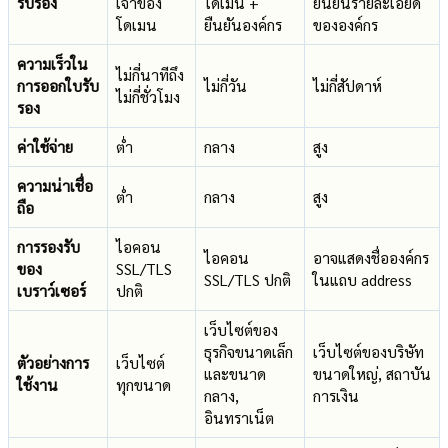
รับรอง
เจ้าของ
โดเมน +
ยืนยันรายละเอียด
โดเมน
ยืนยันองค์กร
ขององค์กร
ความเร็วใน
ไม่กี่นาทีถึง
การออกใบรับ
ไม่กี่วัน
ไม่กี่สัปดาห์
ไม่กี่ชั่วโมง
รอง
ค่าใช้จ่าย
ต่ำ
กลาง
สูง
ความน่าเชื่อ
ต่ำ
กลาง
สูง
ถือ
การรองรับ
ไอคอน
ไอคอน
อาจแสดงชื่อองค์กร
ของ
SSL/TLS
SSL/TLS ปกติ
ในแถบ address
เบราว์เซอร์
ปกติ
เว็บไซต์ของ
ธุรกิจขนาดเล็ก
เว็บไซต์ของบริษัท
ตัวอย่างการ
เว็บไซต์
และขนาด
ขนาดใหญ่, สถาบัน
ใช้งาน
ทุกขนาด
กลาง,
การเงิน
อินทราเน็ต