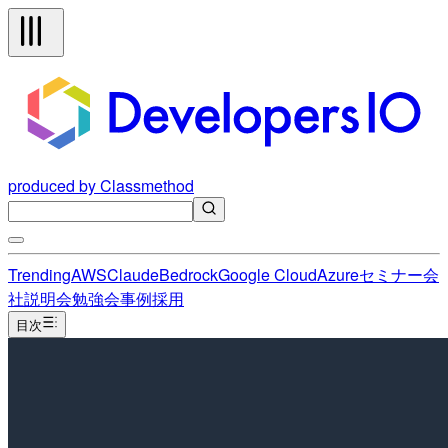
produced by Classmethod
Trending
AWS
Claude
Bedrock
Google Cloud
Azure
セミナー
会
社説明会
勉強会
事例
採用
目次