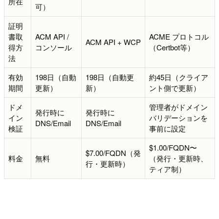
所在
可）
証明
書取
ACM API /
ACME プロトコル
ACM API + WCP
得方
コンソール
（Certbot等）
法
有効
198日（自動
198日（自動更
約45日（クライア
期間
更新）
新）
ント側で更新）
ドメ
管理者がドメイン
発行時に
発行時に
イン
バリデーションを
DNS/Email
DNS/Email
検証
事前に設定
$1.00/FQDN〜
$7.00/FQDN（発
料金
無料
（発行・更新時、
行・更新時）
ティア制）