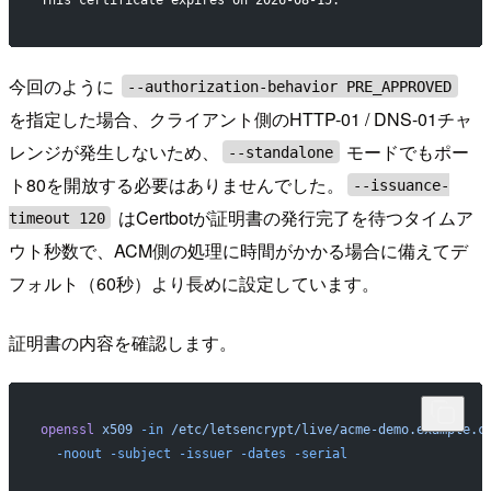
今回のように
--authorization-behavior PRE_APPROVED
を指定した場合、クライアント側のHTTP-01 / DNS-01チャ
レンジが発生しないため、
モードでもポー
--standalone
ト80を開放する必要はありませんでした。
--issuance-
はCertbotが証明書の発行完了を待つタイムア
timeout 120
ウト秒数で、ACM側の処理に時間がかかる場合に備えてデ
フォルト（60秒）より長めに設定しています。
証明書の内容を確認します。
openssl
 x509
 -in
 /etc/letsencrypt/live/acme-demo.example.c
  -noout
 -subject
 -issuer
 -dates
 -serial