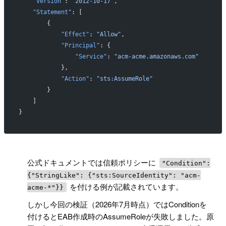
    "Version"
: 
"2012-10-17"
,
    "Statement"
: [
        {
            "Effect"
: 
"Allow"
,
            "Principal"
: {
                "Service"
: 
"acm-acme.amazonaws.com"
            },
            "Action"
: 
"sts:AssumeRole"
        }
    ]
}
!
公式ドキュメントでは信頼ポリシーに
"Condition":
{"StringLike": {"sts:SourceIdentity": "acm-
を付ける例が記載されています。
acme-*"}}
しかし今回の検証（2026年7月時点）ではConditionを
付けるとEAB作成時のAssumeRoleが失敗しました。原