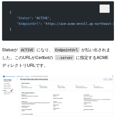
{
    "Status"
: 
"ACTIVE"
,
    "EndpointUrl"
: 
"https://acm-acme-enroll.ap-northeast-1
}
Statusが
になり、
が払い出されま
ACTIVE
EndpointUrl
した。このURLがCertbotの
に指定するACME
--server
ディレクトリURLです。