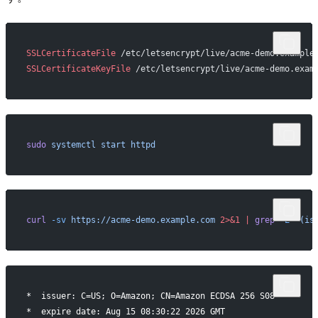
SSLCertificateFile
 /etc/letsencrypt/live/acme-demo.example
SSLCertificateKeyFile
 /etc/letsencrypt/live/acme-demo.exam
sudo
 systemctl
 start
 httpd
curl
 -sv
 https://acme-demo.example.com
 2>&1
 |
 grep
 -E
 '(is
*  issuer: C=US; O=Amazon; CN=Amazon ECDSA 256 S08
*  expire date: Aug 15 08:30:22 2026 GMT