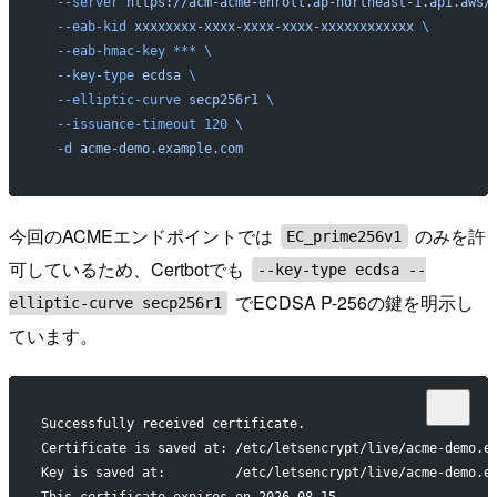
  --server
 https://acm-acme-enroll.ap-northeast-1.api.aws/
  --eab-kid
 xxxxxxxx-xxxx-xxxx-xxxx-xxxxxxxxxxxx
 \
  --eab-hmac-key
 ***
 \
  --key-type
 ecdsa
 \
  --elliptic-curve
 secp256r1
 \
  --issuance-timeout
 120
 \
  -d
 acme-demo.example.com
今回のACMEエンドポイントでは
のみを許
EC_prime256v1
可しているため、Certbotでも
--key-type ecdsa --
でECDSA P-256の鍵を明示し
elliptic-curve secp256r1
ています。
Successfully received certificate.
Certificate is saved at: /etc/letsencrypt/live/acme-demo.e
Key is saved at:         /etc/letsencrypt/live/acme-demo.e
This certificate expires on 2026-08-15.