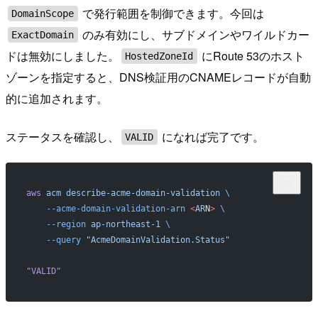
で発行範囲を制御できます。今回は
DomainScope
のみ有効にし、サブドメインやワイルドカー
ExactDomain
ドは無効にしました。
にRoute 53のホスト
HostedZoneId
ゾーンを指定すると、DNS検証用のCNAMEレコードが自動
的に追加されます。
ステータスを確認し、
になれば完了です。
VALID
aws
 acm
 describe-acme-domain-validation
 \
    --acme-domain-validation-arn
 <
AR
N
>
 \
    --region
 ap-northeast-1
 \
    --query
 "AcmeDomainValidation.Status"
"VALID"