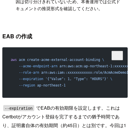
因は切り分けきれていないため、本番運用では公式ド
キュメントの推奨形式を確認してください。
EAB の作成
aws
 acm
 create-acme-external-account-binding
 \
    --acme-endpoint-arn
 arn:aws:acm:ap-northeast-1:xxxxxxx
    --role-arn
 arn:aws:iam::xxxxxxxxxxxx:role/AcmAcmeDemoI
    --expiration
 '{"Value": 1, "Type": "HOURS"}'
 \
    --region
 ap-northeast-1
でEABの有効期限を設定します。これは
--expiration
Certbotがアカウント登録を完了するまでの猶予時間であ
り、証明書自体の有効期間（約45日）とは別です。今回は1