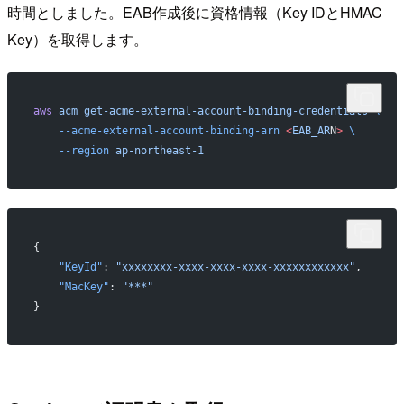
時間としました。EAB作成後に資格情報（Key IDとHMAC
Key）を取得します。
aws
 acm
 get-acme-external-account-binding-credentials
 \
    --acme-external-account-binding-arn
 <
EAB_AR
N
>
 \
    --region
 ap-northeast-1
{
    "KeyId"
: 
"xxxxxxxx-xxxx-xxxx-xxxx-xxxxxxxxxxxx"
,
    "MacKey"
: 
"***"
}