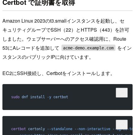
Certbot で証明書を取得
Amazon Linux 2023のt3.smallインスタンスを起動し、セ
キュリティグループでSSH（22）とHTTPS（443）を許可
しました。ウェブサーバーへのアクセス確認用に、Route
53にAレコードを追加して
をイン
acme-demo.example.com
スタンスのパブリックIPに向けています。
EC2にSSH接続し、Certbotをインストールします。
sudo
 dnf
 install
 -y
 certbot
certbot
 certonly
 --standalone
 --non-interactive
 --agree-to