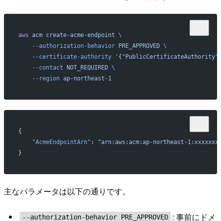
aws
 acm
 create-acme-endpoint
 \
    --authorization-behavior
 PRE_APPROVED
 \
    --certificate-authority
 '{"PublicCertificateAuthority"
    --contact
 NOT_REQUIRED
 \
    --region
 ap-northeast-1
{
    "AcmeEndpointArn"
: 
"arn:aws:acm:ap-northeast-1:xxxxxxx
}
主なパラメータは以下の通りです。
: 事前にドメ
--authorization-behavior PRE_APPROVED