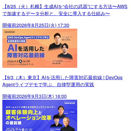
【8/25（火）札幌】生成AIを“会社の武器”にする方法〜AWS
で加速するデータ分析と、安全に導入する仕組み〜
開催前
2026年8月25日(火) 17:30
【9/3（木）東京】AIを活用した障害対応最前線 | DevOps
Agentライブデモで学ぶ、自律型運用の実践
開催前
2026年9月3日(木) 16:00