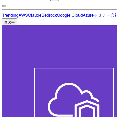
Trending
AWS
Claude
Bedrock
Google Cloud
Azure
セミナー
会
目次