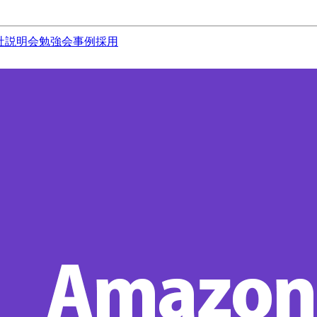
社説明会
勉強会
事例
採用