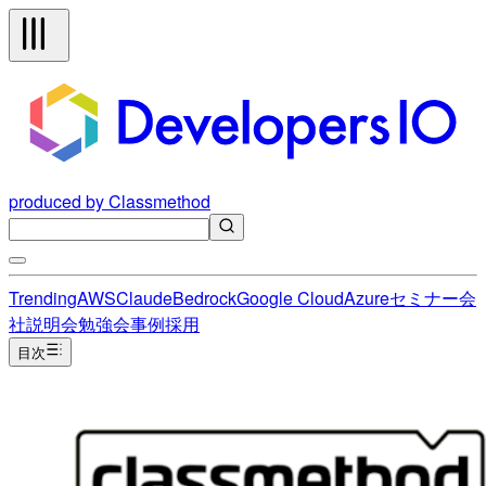
produced by Classmethod
Trending
AWS
Claude
Bedrock
Google Cloud
Azure
セミナー
会
社説明会
勉強会
事例
採用
目次