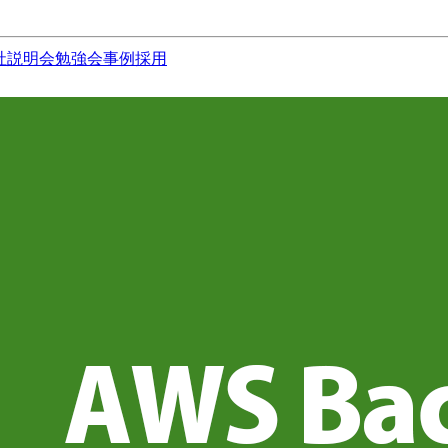
社説明会
勉強会
事例
採用