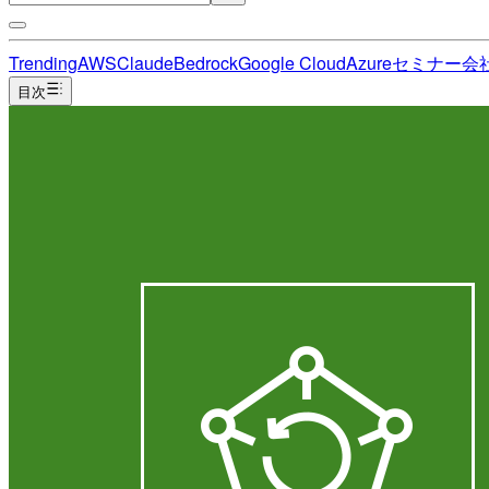
Trending
AWS
Claude
Bedrock
Google Cloud
Azure
セミナー
会
目次