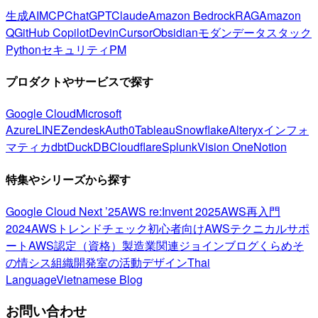
生成AI
MCP
ChatGPT
Claude
Amazon Bedrock
RAG
Amazon
Q
GitHub Copilot
Devin
Cursor
Obsidian
モダンデータスタック
Python
セキュリティ
PM
プロダクトやサービスで探す
Google Cloud
Microsoft
Azure
LINE
Zendesk
Auth0
Tableau
Snowflake
Alteryx
インフォ
マティカ
dbt
DuckDB
Cloudflare
Splunk
Vision One
Notion
特集やシリーズから探す
Google Cloud Next ’25
AWS re:Invent 2025
AWS再入門
2024
AWSトレンドチェック
初心者向け
AWSテクニカルサポ
ート
AWS認定（資格）
製造業関連
ジョインブログ
くらめそ
の情シス
組織開発室の活動
デザイン
Thai
Language
Vietnamese Blog
お問い合わせ