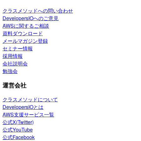
クラスメソッドへの問い合わせ
DevelopersIOへのご意見
AWSに関するご相談
資料ダウンロード
メールマガジン登録
セミナー情報
採用情報
会社説明会
勉強会
運営会社
クラスメソッドについて
DevelopersIOとは
AWS支援サービス一覧
公式X(Twitter)
公式YouTube
公式Facebook