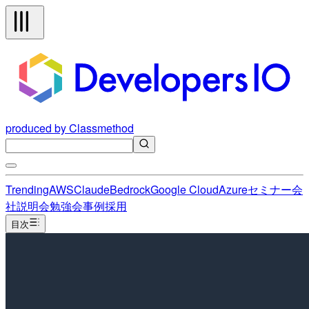
produced by Classmethod
Trending
AWS
Claude
Bedrock
Google Cloud
Azure
セミナー
会
社説明会
勉強会
事例
採用
目次