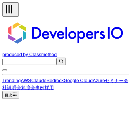
produced by Classmethod
Trending
AWS
Claude
Bedrock
Google Cloud
Azure
セミナー
会
社説明会
勉強会
事例
採用
目次