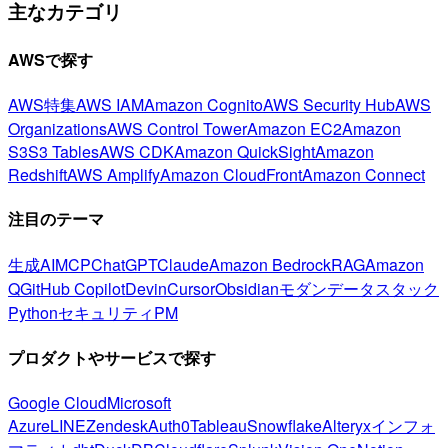
主なカテゴリ
AWSで探す
AWS特集
AWS IAM
Amazon Cognito
AWS Security Hub
AWS
Organizations
AWS Control Tower
Amazon EC2
Amazon
S3
S3 Tables
AWS CDK
Amazon QuickSight
Amazon
Redshift
AWS Amplify
Amazon CloudFront
Amazon Connect
注目のテーマ
生成AI
MCP
ChatGPT
Claude
Amazon Bedrock
RAG
Amazon
Q
GitHub Copilot
Devin
Cursor
Obsidian
モダンデータスタック
Python
セキュリティ
PM
プロダクトやサービスで探す
Google Cloud
Microsoft
Azure
LINE
Zendesk
Auth0
Tableau
Snowflake
Alteryx
インフォ