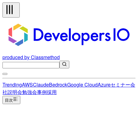
produced by Classmethod
Trending
AWS
Claude
Bedrock
Google Cloud
Azure
セミナー
会
社説明会
勉強会
事例
採用
目次