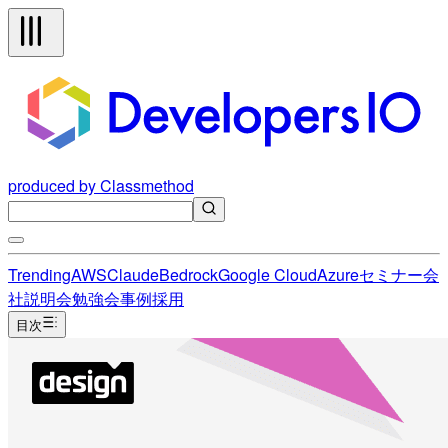
produced by Classmethod
Trending
AWS
Claude
Bedrock
Google Cloud
Azure
セミナー
会
社説明会
勉強会
事例
採用
目次