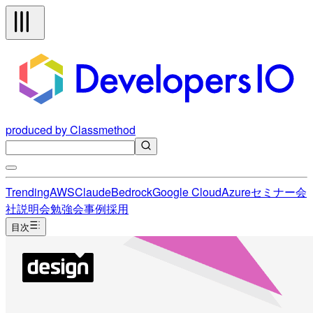
produced by Classmethod
Trending
AWS
Claude
Bedrock
Google Cloud
Azure
セミナー
会
社説明会
勉強会
事例
採用
目次