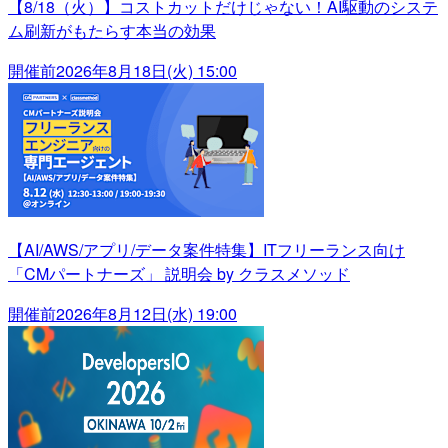
【8/18（火）】コストカットだけじゃない！AI駆動のシステ
ム刷新がもたらす本当の効果
開催前
2026年8月18日(火) 15:00
【AI/AWS/アプリ/データ案件特集】ITフリーランス向け
「CMパートナーズ」 説明会 by クラスメソッド
開催前
2026年8月12日(水) 19:00