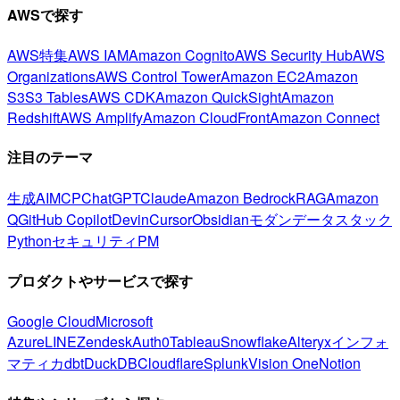
AWSで探す
AWS特集
AWS IAM
Amazon Cognito
AWS Security Hub
AWS
Organizations
AWS Control Tower
Amazon EC2
Amazon
S3
S3 Tables
AWS CDK
Amazon QuickSight
Amazon
Redshift
AWS Amplify
Amazon CloudFront
Amazon Connect
注目のテーマ
生成AI
MCP
ChatGPT
Claude
Amazon Bedrock
RAG
Amazon
Q
GitHub Copilot
Devin
Cursor
Obsidian
モダンデータスタック
Python
セキュリティ
PM
プロダクトやサービスで探す
Google Cloud
Microsoft
Azure
LINE
Zendesk
Auth0
Tableau
Snowflake
Alteryx
インフォ
マティカ
dbt
DuckDB
Cloudflare
Splunk
Vision One
Notion