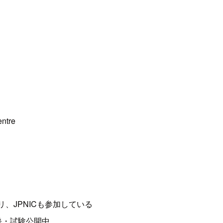
ntre
）
、JPNICも参加している
発・試験公開中