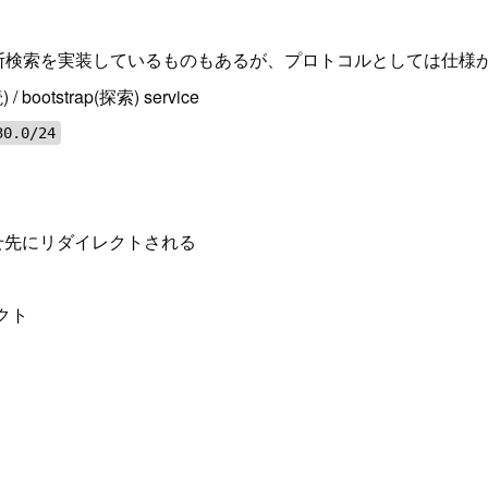
で横断検索を実装しているものもあるが、プロトコルとしては仕様
bootstrap(探索) service
30.0/24
せ先にリダイレクトされる
クト