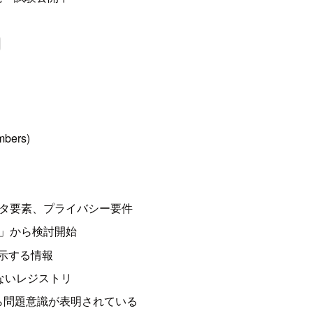
mbers)
タ要素、プライバシー要件
」から検討開始
゙表示する情報
たないレジストリ
から問題意識が表明されている