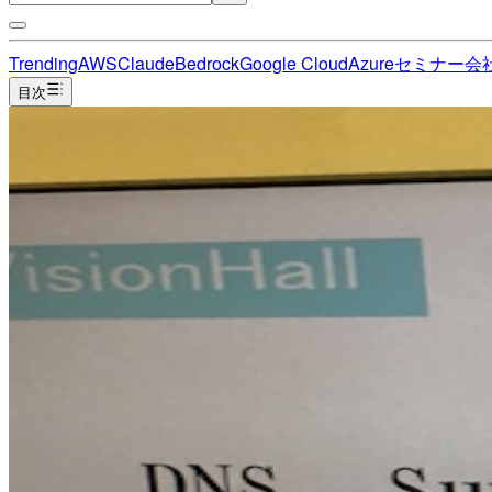
Trending
AWS
Claude
Bedrock
Google Cloud
Azure
セミナー
会
目次