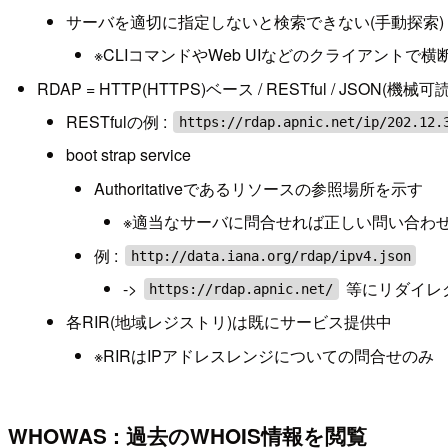
サーバを適切に指定しないと検索できない(手動探索)
※CLIコマンドやWeb UIなどのクライアント
RDAP = HTTP(HTTPS)ベース / RESTful / JSON(機械可読) / 
RESTfulの例 :
https://rdap.apnic.net/ip/202.12.
boot strap service
Authoritativeであるリソースの参照場所を示す
※適当なサーバに問合せれば正しい問い合わ
例 :
http://data.iana.org/rdap/ipv4.json
->
等にリダイレ
https://rdap.apnic.net/
各RIR(地域レジストリ)は既にサービス提供中
※RIRはIPアドレスレンジについての問合せのみ
WHOWAS : 過去のWHOIS情報を閲覧