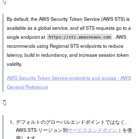
👇
By default, the AWS Security Token Service (AWS STS) is
available as a global service, and all STS requests go to a
single endpoint at
. AWS
https://sts.amazonaws.com
recommends using Regional STS endpoints to reduce
latency, build in redundancy, and increase session token
validity.
AWS Security Token Service endpoints and quotas - AWS
General Reference
👇
デフォルトのグローバルエンドポイントではなく、
AWS STS リージョン別
サービスエンドポイント
を使
用します。