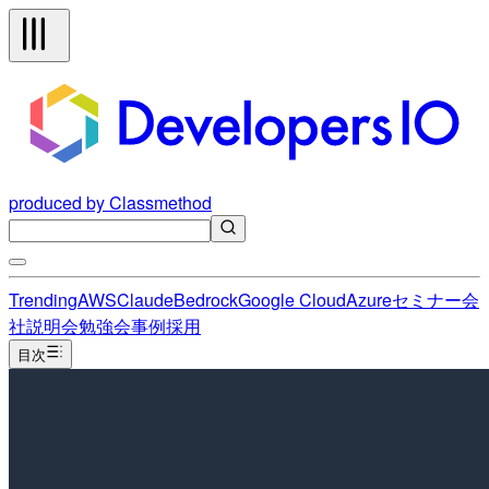
produced by Classmethod
Trending
AWS
Claude
Bedrock
Google Cloud
Azure
セミナー
会
社説明会
勉強会
事例
採用
目次