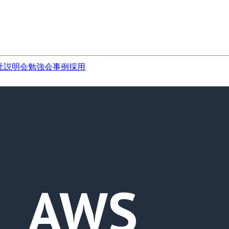
社説明会
勉強会
事例
採用