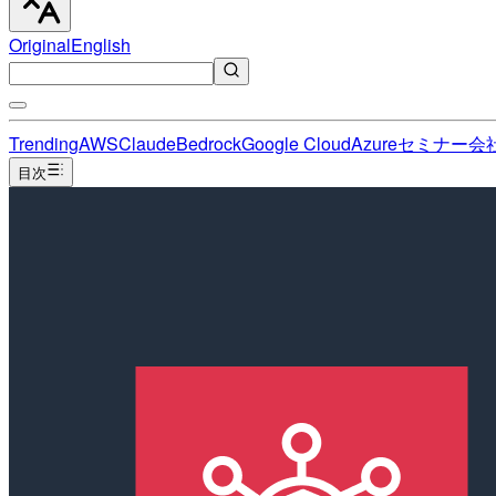
Original
English
Trending
AWS
Claude
Bedrock
Google Cloud
Azure
セミナー
会
目次