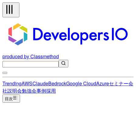
produced by Classmethod
Trending
AWS
Claude
Bedrock
Google Cloud
Azure
セミナー
会
社説明会
勉強会
事例
採用
目次