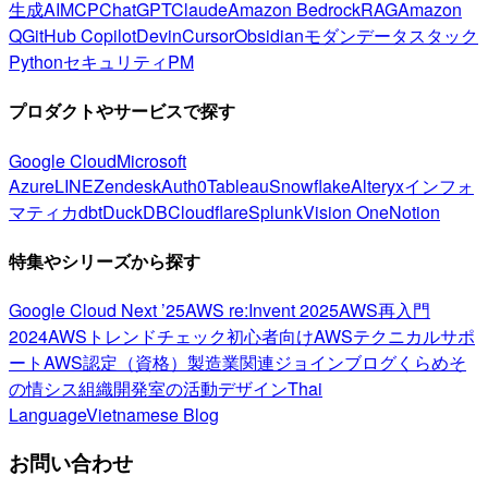
生成AI
MCP
ChatGPT
Claude
Amazon Bedrock
RAG
Amazon
Q
GitHub Copilot
Devin
Cursor
Obsidian
モダンデータスタック
Python
セキュリティ
PM
プロダクトやサービスで探す
Google Cloud
Microsoft
Azure
LINE
Zendesk
Auth0
Tableau
Snowflake
Alteryx
インフォ
マティカ
dbt
DuckDB
Cloudflare
Splunk
Vision One
Notion
特集やシリーズから探す
Google Cloud Next ’25
AWS re:Invent 2025
AWS再入門
2024
AWSトレンドチェック
初心者向け
AWSテクニカルサポ
ート
AWS認定（資格）
製造業関連
ジョインブログ
くらめそ
の情シス
組織開発室の活動
デザイン
Thai
Language
Vietnamese Blog
お問い合わせ