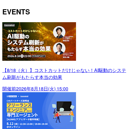
EVENTS
【8/18（火）】コストカットだけじゃない！AI駆動のシステ
ム刷新がもたらす本当の効果
開催前
2026年8月18日(火) 15:00