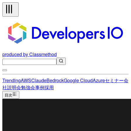
produced by Classmethod
Trending
AWS
Claude
Bedrock
Google Cloud
Azure
セミナー
会
社説明会
勉強会
事例
採用
目次