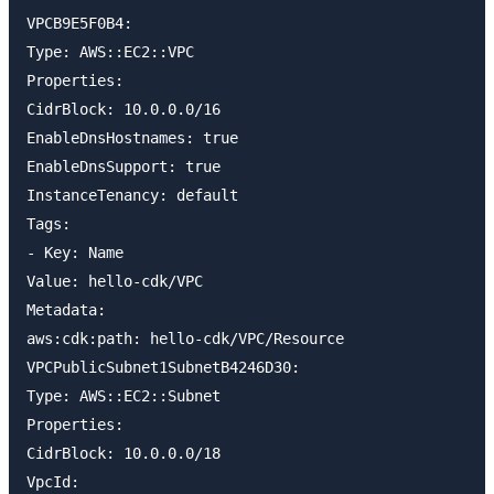
VPCB9E5F0B4:

Type: AWS::EC2::VPC

Properties:

CidrBlock: 10.0.0.0/16

EnableDnsHostnames: true

EnableDnsSupport: true

InstanceTenancy: default

Tags:

- Key: Name

Value: hello-cdk/VPC

Metadata:

aws:cdk:path: hello-cdk/VPC/Resource

VPCPublicSubnet1SubnetB4246D30:

Type: AWS::EC2::Subnet

Properties:

CidrBlock: 10.0.0.0/18

VpcId:
