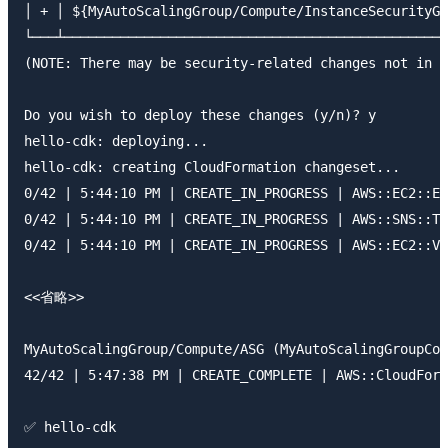
│ + │ ${MyAutoScalingGroup/Compute/InstanceSecurityGr
└───┴────────────────────────────────────────────────
(NOTE: There may be security-related changes not in t
Do you wish to deploy these changes (y/n)? y

hello-cdk: deploying...

hello-cdk: creating CloudFormation changeset...

0/42 | 5:44:10 PM | CREATE_IN_PROGRESS | AWS::EC2::EI
0/42 | 5:44:10 PM | CREATE_IN_PROGRESS | AWS::SNS::To
0/42 | 5:44:10 PM | CREATE_IN_PROGRESS | AWS::EC2::VP
<<省略>>

MyAutoScalingGroup/Compute/ASG (MyAutoScalingGroupCom
42/42 | 5:47:38 PM | CREATE_COMPLETE | AWS::CloudForm
✅ hello-cdk
