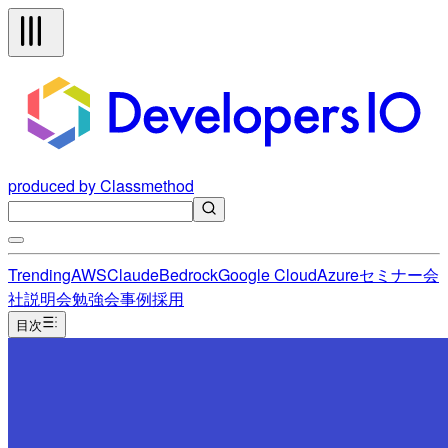
produced by Classmethod
Trending
AWS
Claude
Bedrock
Google Cloud
Azure
セミナー
会
社説明会
勉強会
事例
採用
目次