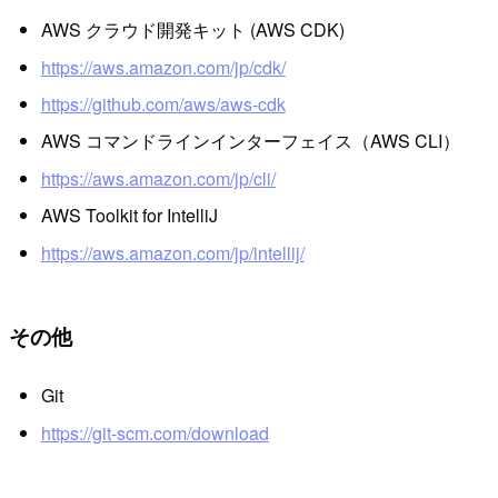
AWS クラウド開発キット (AWS CDK)
https://aws.amazon.com/jp/cdk/
https://github.com/aws/aws-cdk
AWS コマンドラインインターフェイス（AWS CLI）
https://aws.amazon.com/jp/cli/
AWS Toolkit for IntelliJ
https://aws.amazon.com/jp/intellij/
その他
Git
https://git-scm.com/download