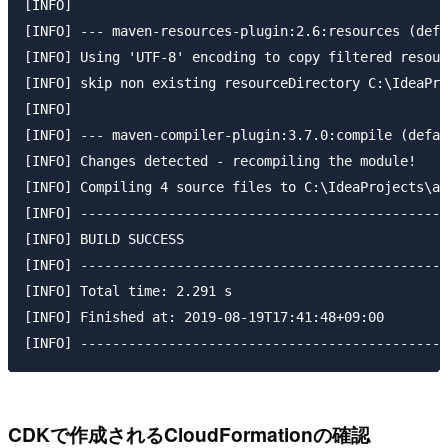
[INFO]

[INFO] --- maven-resources-plugin:2.6:resources (defa
[INFO] Using 'UTF-8' encoding to copy filtered resour
[INFO] skip non existing resourceDirectory C:\IdeaPro
[INFO]

[INFO] --- maven-compiler-plugin:3.7.0:compile (defau
[INFO] Changes detected - recompiling the module!

[INFO] Compiling 4 source files to C:\IdeaProjects\aw
[INFO] ----------------------------------------------
[INFO] BUILD SUCCESS

[INFO] ----------------------------------------------
[INFO] Total time: 2.291 s

[INFO] Finished at: 2019-08-19T17:41:48+09:00

CDKで作成されるCloudFormationの確認