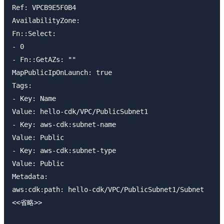
Ref: VPCB9E5F0B4

AvailabilityZone:

Fn::Select:

- 0

- Fn::GetAZs: ""

MapPublicIpOnLaunch: true

Tags:

- Key: Name

Value: hello-cdk/VPC/PublicSubnet1

- Key: aws-cdk:subnet-name

Value: Public

- Key: aws-cdk:subnet-type

Value: Public

Metadata:

aws:cdk:path: hello-cdk/VPC/PublicSubnet1/Subnet

<<省略>>
