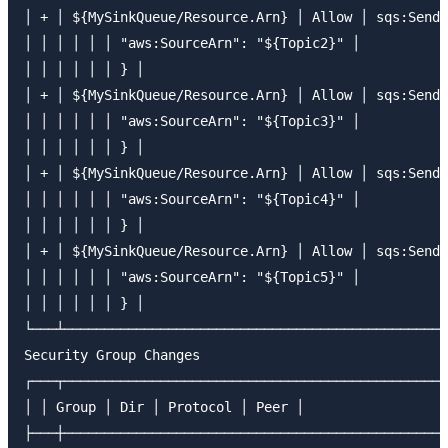
│ + │ ${MySinkQueue/Resource.Arn} │ Allow │ sqs:SendM
│ │ │ │ │ │ "aws:SourceArn": "${Topic2}" │

│ │ │ │ │ │ } │

│ + │ ${MySinkQueue/Resource.Arn} │ Allow │ sqs:SendM
│ │ │ │ │ │ "aws:SourceArn": "${Topic3}" │

│ │ │ │ │ │ } │

│ + │ ${MySinkQueue/Resource.Arn} │ Allow │ sqs:SendM
│ │ │ │ │ │ "aws:SourceArn": "${Topic4}" │

│ │ │ │ │ │ } │

│ + │ ${MySinkQueue/Resource.Arn} │ Allow │ sqs:SendM
│ │ │ │ │ │ "aws:SourceArn": "${Topic5}" │

│ │ │ │ │ │ } │

└───┴────────────────────────────────────────────────
Security Group Changes

┌───┬────────────────────────────────────────────────
│ │ Group │ Dir │ Protocol │ Peer │

├───┼────────────────────────────────────────────────