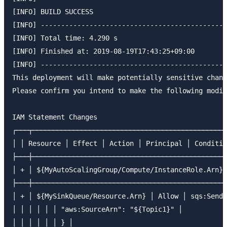
[INFO] BUILD SUCCESS

[INFO] ----------------------------------------------
[INFO] Total time: 4.290 s

[INFO] Finished at: 2019-08-19T17:43:25+09:00

[INFO] ----------------------------------------------
This deployment will make potentially sensitive chang
Please confirm you intend to make the following modif
IAM Statement Changes

┌───┬────────────────────────────────────────────────
│ │ Resource │ Effect │ Action │ Principal │ Conditio
├───┼────────────────────────────────────────────────
│ + │ ${MyAutoScalingGroup/Compute/InstanceRole.Arn} 
├───┼────────────────────────────────────────────────
│ + │ ${MySinkQueue/Resource.Arn} │ Allow │ sqs:SendM
│ │ │ │ │ │ "aws:SourceArn": "${Topic1}" │

│ │ │ │ │ │ } │
