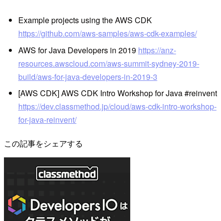
Example projects using the AWS CDK
https://github.com/aws-samples/aws-cdk-examples/
AWS for Java Developers in 2019
https://anz-
resources.awscloud.com/aws-summit-sydney-2019-
build/aws-for-java-developers-in-2019-3
[AWS CDK] AWS CDK Intro Workshop for Java #reinvent
https://dev.classmethod.jp/cloud/aws-cdk-intro-workshop-
for-java-reinvent/
この記事をシェアする