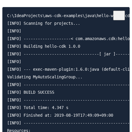
C:\IdeaProjects\aws-cdk-examples\java\hello-world>cdk
[INFO] Scanning for projects...

[INFO]

[INFO] --------------------< com.amazonaws.cdk:hello-
[INFO] Building hello-cdk 1.0.0

[INFO] --------------------------------[ jar ]-------
[INFO]

[INFO] --- exec-maven-plugin:1.6.0:java (default-cli)
Validating MyAutoScalingGroup...

[INFO] ----------------------------------------------
[INFO] BUILD SUCCESS

[INFO] ----------------------------------------------
[INFO] Total time: 4.347 s

[INFO] Finished at: 2019-08-19T17:49:09+09:00

[INFO] ----------------------------------------------
Resources:
