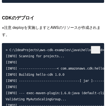
CDKのデプロイ
※注意 deployを実施しますとAWSのリソースが作成されま
す。
> C:\IdeaProjects\aws-cdk-examples\java\hello-world>c
[INFO] Scanning for projects...

[INFO]

[INFO] --------------------< com.amazonaws.cdk:hello-
[INFO] Building hello-cdk 1.0.0

[INFO] --------------------------------[ jar ]-------
[INFO]

[INFO] --- exec-maven-plugin:1.6.0:java (default-cli)
Validating MyAutoScalingGroup...

[INFO] ----------------------------------------------