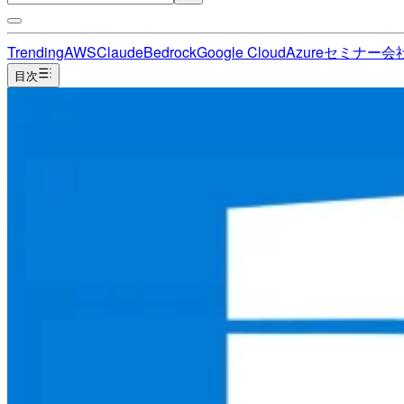
Trending
AWS
Claude
Bedrock
Google Cloud
Azure
セミナー
会
目次