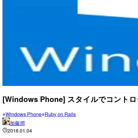
[Windows Phone] スタイルで
Windows Phone
Ruby on Rails
加藤潤
2016.01.04