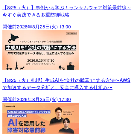
【8/25（火）】事例から学ぶ！ランサムウェア対策最前線～
今すぐ実践できる多重防御戦略
開催前
2026年8月25日(火) 13:00
【8/25（火）札幌】生成AIを“会社の武器”にする方法〜AWS
で加速するデータ分析と、安全に導入する仕組み〜
開催前
2026年8月25日(火) 17:30