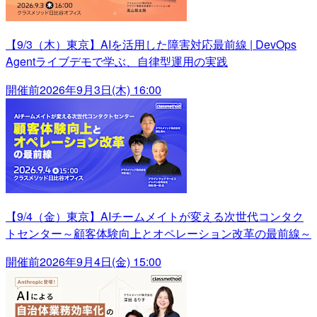
【9/3（木）東京】AIを活用した障害対応最前線 | DevOps
Agentライブデモで学ぶ、自律型運用の実践
開催前
2026年9月3日(木) 16:00
【9/4（金）東京】AIチームメイトが変える次世代コンタク
トセンター～顧客体験向上とオペレーション改革の最前線～
開催前
2026年9月4日(金) 15:00