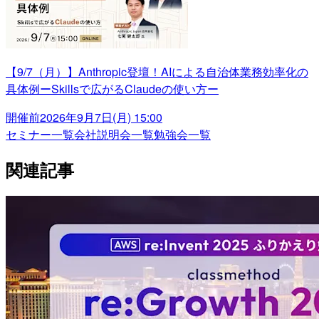
【9/7（月）】Anthropic登壇！AIによる自治体業務効率化の
具体例ーSkillsで広がるClaudeの使い方ー
開催前
2026年9月7日(月) 15:00
セミナー一覧
会社説明会一覧
勉強会一覧
関連記事