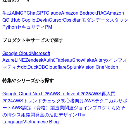
生成AI
MCP
ChatGPT
Claude
Amazon Bedrock
RAG
Amazon
Q
GitHub Copilot
Devin
Cursor
Obsidian
モダンデータスタック
Python
セキュリティ
PM
プロダクトやサービスで探す
Google Cloud
Microsoft
Azure
LINE
Zendesk
Auth0
Tableau
Snowflake
Alteryx
インフォ
マティカ
dbt
DuckDB
Cloudflare
Splunk
Vision One
Notion
特集やシリーズから探す
Google Cloud Next ’25
AWS re:Invent 2025
AWS再入門
2024
AWSトレンドチェック
初心者向け
AWSテクニカルサポ
ート
AWS認定（資格）
製造業関連
ジョインブログ
くらめそ
の情シス
組織開発室の活動
デザイン
Thai
Language
Vietnamese Blog