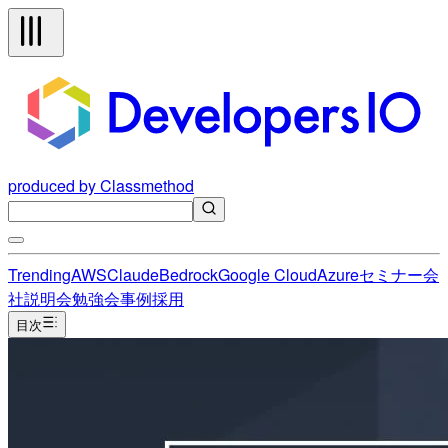
produced by Classmethod
Trending
AWS
Claude
Bedrock
Google Cloud
Azure
セミナー
会
社説明会
勉強会
事例
採用
目次