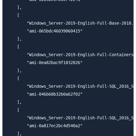
    ],

    [

        "Windows_Server-2019-English-Full-Base-2018.1
        "ami-065bdc46039060415"

    ],

    [

        "Windows_Server-2019-English-Full-ContainersL
        "ami-0ea82bac9f1832826"

    ],

    [

        "Windows_Server-2019-English-Full-SQL_2016_SP
        "ami-046b68b32b0a62f02"

    ],

    [

        "Windows_Server-2019-English-Full-SQL_2016_SP
        "ami-0a817ec2bc4d540a2"

    ],
