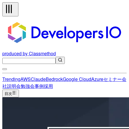
produced by Classmethod
Trending
AWS
Claude
Bedrock
Google Cloud
Azure
セミナー
会
社説明会
勉強会
事例
採用
目次