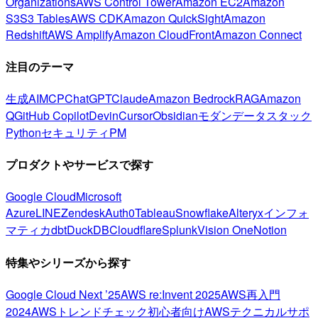
Organizations
AWS Control Tower
Amazon EC2
Amazon
S3
S3 Tables
AWS CDK
Amazon QuickSight
Amazon
Redshift
AWS Amplify
Amazon CloudFront
Amazon Connect
注目のテーマ
生成AI
MCP
ChatGPT
Claude
Amazon Bedrock
RAG
Amazon
Q
GitHub Copilot
Devin
Cursor
Obsidian
モダンデータスタック
Python
セキュリティ
PM
プロダクトやサービスで探す
Google Cloud
Microsoft
Azure
LINE
Zendesk
Auth0
Tableau
Snowflake
Alteryx
インフォ
マティカ
dbt
DuckDB
Cloudflare
Splunk
Vision One
Notion
特集やシリーズから探す
Google Cloud Next ’25
AWS re:Invent 2025
AWS再入門
2024
AWSトレンドチェック
初心者向け
AWSテクニカルサポ