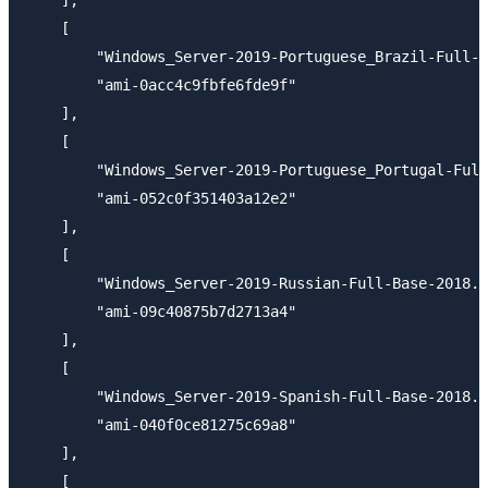
    [

        "Windows_Server-2019-Portuguese_Brazil-Full-B
        "ami-0acc4c9fbfe6fde9f"

    ],

    [

        "Windows_Server-2019-Portuguese_Portugal-Full
        "ami-052c0f351403a12e2"

    ],

    [

        "Windows_Server-2019-Russian-Full-Base-2018.1
        "ami-09c40875b7d2713a4"

    ],

    [

        "Windows_Server-2019-Spanish-Full-Base-2018.1
        "ami-040f0ce81275c69a8"

    ],

    [
