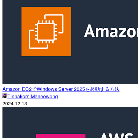
Amazon EC2でWindows Server 2025を起動する方法
Tinnakorn Maneewong
2024.12.13