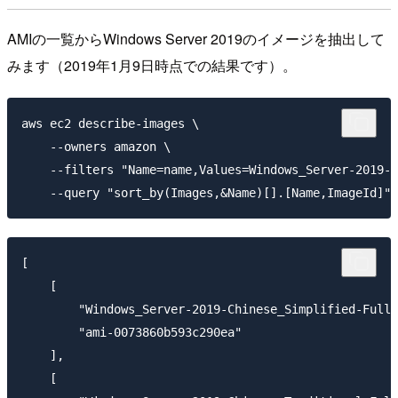
AMIの一覧からWindows Server 2019のイメージを抽出して
みます（2019年1月9日時点での結果です）。
aws ec2 describe-images \

    --owners amazon \

    --filters "Name=name,Values=Windows_Server-2019-*
[

    [

        "Windows_Server-2019-Chinese_Simplified-Full-
        "ami-0073860b593c290ea"

    ],

    [
