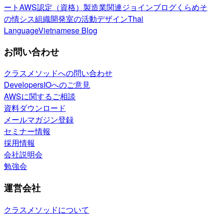
ート
AWS認定（資格）
製造業関連
ジョインブログ
くらめそ
の情シス
組織開発室の活動
デザイン
Thai
Language
Vietnamese Blog
お問い合わせ
クラスメソッドへの問い合わせ
DevelopersIOへのご意見
AWSに関するご相談
資料ダウンロード
メールマガジン登録
セミナー情報
採用情報
会社説明会
勉強会
運営会社
クラスメソッドについて