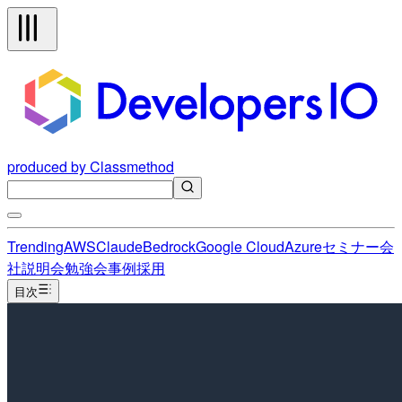
produced by Classmethod
Trending
AWS
Claude
Bedrock
Google Cloud
Azure
セミナー
会
社説明会
勉強会
事例
採用
目次