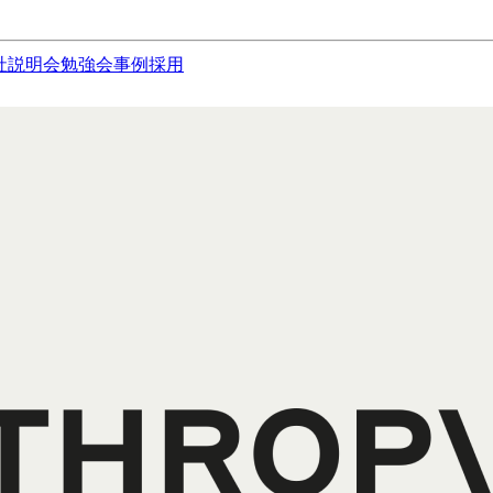
社説明会
勉強会
事例
採用