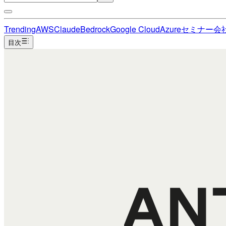
Trending
AWS
Claude
Bedrock
Google Cloud
Azure
セミナー
会
目次