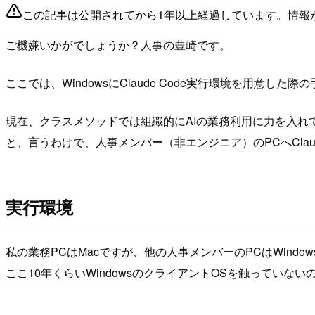
この記事は公開されてから1年以上経過しています。情報
ご機嫌いかがでしょうか？人事の豊崎です。
ここでは、WindowsにClaude Code実行環境を用意し
現在、クラスメソッドでは組織的にAIの業務利用に力を入れ
と、言うわけで、人事メンバー（非エンジニア）のPCへCla
実行環境
私の業務PCはMacですが、他の人事メンバーのPCはWindows(W
ここ10年くらいWindowsのクライアントOSを触っていな