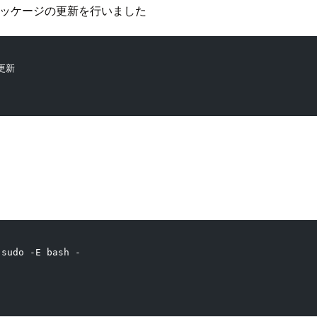
、パッケージの更新を行いました
更新
 sudo -E bash -