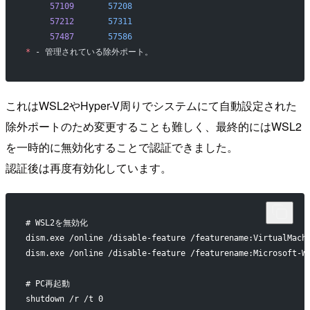
     57109
       57208
     57212
       57311
     57487
       57586
*
 - 管理されている除外ポート。
これはWSL2やHyper-V周りでシステムにて自動設定された
除外ポートのため変更することも難しく、最終的にはWSL2
を一時的に無効化することで認証できました。
認証後は再度有効化しています。
# WSL2を無効化
dism.exe /online /disable-feature /featurename:VirtualMach
dism.exe /online /disable-feature /featurename:Microsoft-W
# PC再起動
shutdown /r /t 0