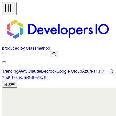
produced by Classmethod
Trending
AWS
Claude
Bedrock
Google Cloud
Azure
セミナー
会
社説明会
勉強会
事例
採用
目次