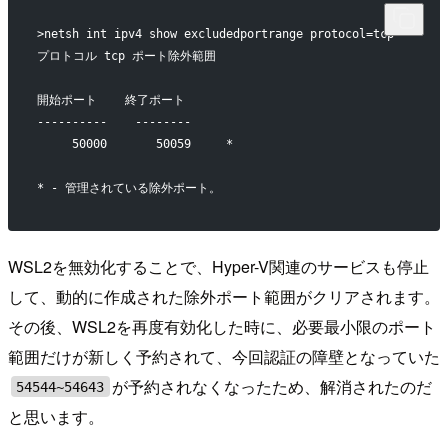
>netsh int ipv4 show excludedportrange protocol=tcp
プロトコル tcp ポート除外範囲
開始ポート    終了ポート
----------    --------
     50000       50059     *
* - 管理されている除外ポート。
WSL2を無効化することで、Hyper-V関連のサービスも停止
して、動的に作成された除外ポート範囲がクリアされます。
その後、WSL2を再度有効化した時に、必要最小限のポート
範囲だけが新しく予約されて、今回認証の障壁となっていた
が予約されなくなったため、解消されたのだ
54544~54643
と思います。