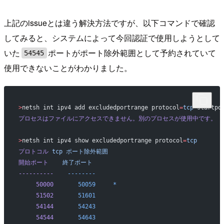
上記のissueとは違う解決方法ですが、以下コマンドで確認
してみると、システムによって今回認証で使用しようとして
いた
ポートがポート除外範囲として予約されていて
54545
使用できないことがわかりました。
>
netsh int ipv4 add excludedportrange protocol
=
tcp
 startpo
プロセスはファイルにアクセスできません。別のプロセスが使用中です。
>
netsh int ipv4 show excludedportrange protocol
=
tcp
プロトコル
 tcp
 ポート除外範囲
開始ポート
    終了ポート
----------
    --------
     50000
       50059
     *
     51502
       51601
     54144
       54243
     54544
       54643